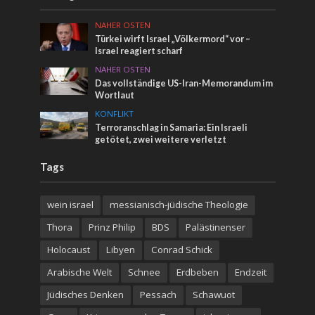
NAHER OSTEN
Türkei wirft Israel „Völkermord“ vor –
Israel reagiert scharf
NAHER OSTEN
Das vollständige US-Iran-Memorandum im
Wortlaut
KONFLIKT
Terroranschlag in Samaria: Ein Israeli
getötet, zwei weitere verletzt
Tags
wein israel
messianisch-jüdische Theologie
Thora
Prinz Philip
BDS
Palästinenser
Holocaust
Libyen
Conrad Schick
Arabische Welt
Schnee
Erdbeben
Endzeit
Jüdisches Denken
Pessach
Schawuot