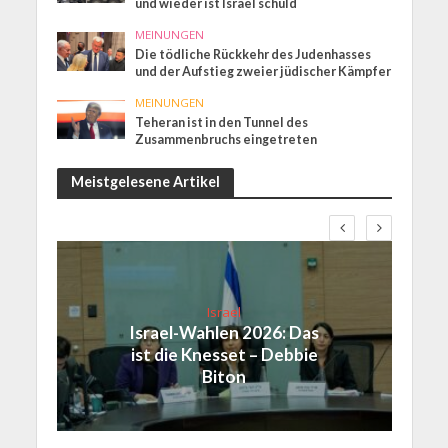
und wieder ist Israel schuld
MEINUNGEN
Die tödliche Rückkehr des Judenhasses
und der Aufstieg zweier jüdischer Kämpfer
MEINUNGEN
Teheran ist in den Tunnel des
Zusammenbruchs eingetreten
Meistgelesene Artikel
Israel
Israel-Wahlen 2026: Das
ist die Knesset – Debbie
Biton