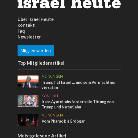
Über Israel Heute
Kontakt
Faq
Newsletter
Mitglied werden
Top Mitgliederartikel
MEINUNGEN
Trump hat Israel … und sein Vermächtnis
verraten
KONFLIKT
Irans Ayatollahs fordern die Tötung von
Trump und Netanjahu
MEINUNGEN
Vom Pharao bis Erdogan
Meistgelesene Artikel