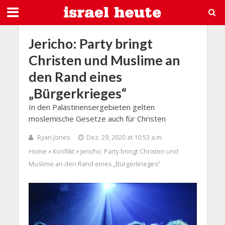
Jericho: Party bringt
Christen und Muslime an
den Rand eines
„Bürgerkrieges“
In den Palästinensergebieten gelten
moslemische Gesetze auch für Christen
Ryan Jones
Dez. 29, 2020 at 10:53 a.m.
Home
Konflikt
Jericho: Party bringt Christen und
>
>
Muslime an den Rand eines „Bürgerkrieges“