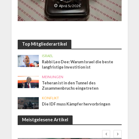
April 5, 2026
Top Mitgliederartikel
ISRAEL
Rabbi Leo Dee: Warum Israel die beste
langfristige Investition ist
MEINUNGEN
Teheran ist in den Tunnel des
Zusammenbruchs eingetreten
KONFLIKT
Die IDF muss Kämpfer hervorbringen
Meistgelesene Artikel