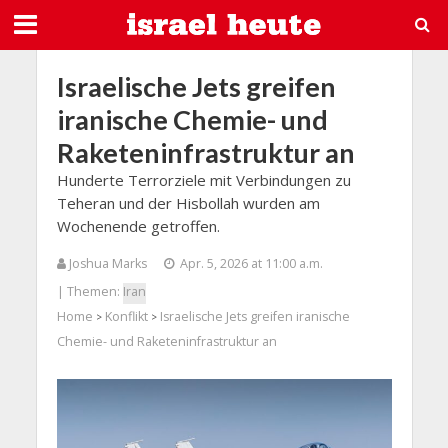
Israelische Jets greifen
iranische Chemie- und
Raketeninfrastruktur an
Hunderte Terrorziele mit Verbindungen zu
Teheran und der Hisbollah wurden am
Wochenende getroffen.
Joshua Marks
Apr. 5, 2026 at 11:00 a.m.
| Themen:
Iran
Home
Konflikt
Israelische Jets greifen iranische
>
>
Chemie- und Raketeninfrastruktur an