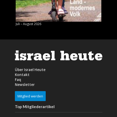
Juli – August 2026
Mai – J
Über Israel Heute
Kontakt
Faq
Newsletter
Mitglied werden
Top Mitgliederartikel