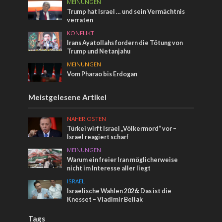
MEINUNGEN
Trump hat Israel … und sein Vermächtnis
verraten
KONFLIKT
Irans Ayatollahs fordern die Tötung von
Trump und Netanjahu
MEINUNGEN
Vom Pharao bis Erdogan
Meistgelesene Artikel
NAHER OSTEN
Türkei wirft Israel „Völkermord“ vor –
Israel reagiert scharf
MEINUNGEN
Warum ein freier Iran möglicherweise
nicht im Interesse aller liegt
ISRAEL
Israelische Wahlen 2026: Das ist die
Knesset – Vladimir Beliak
Tags