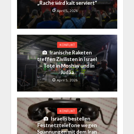
„Rache wird kalt serviert“
April 5, 2026
KONFLIKT
Iranische Raketen
treffen Zivilisten in Israel
– Tote in Moshav und in
Judäa
April 5, 2026
KONFLIKT
Israelis bestellen
Festnetztelefone wegen
Spannungen mit dem Iran