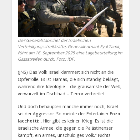
Der Generalstabschef der Israelischen
Verteidigungsstreitkräfte, Generalleutnant Eyal Zamir,
führt am 16. September 2025 eine Lagebeurteilung im
Gazastreifen durch. Foto: IDF.
(JNS) Das Volk Israel klammert sich nicht an die
Opferrolle. Es ist Hamas, die sich ständig beklagt,
während ihre Ideologie – die grausamste der Welt,
verwurzelt im Dschihad – Terror verbreitet.
Und doch behaupten manche immer noch, Israel
sei der Aggressor. So meinte der Entertainer
Enzo
Iacchetti:
„Hier gibt es keinen Krieg: Es ist die
israelische Armee, die gegen die Palästinenser
kämpft, ein armes, unschuldiges Volk.“ Nichts