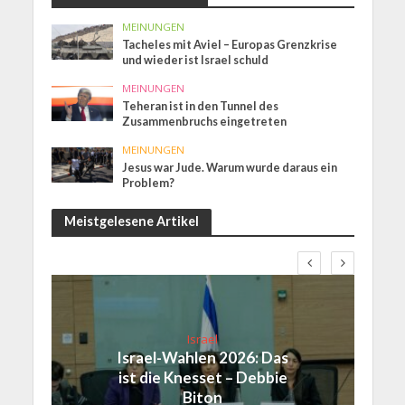
MEINUNGEN
Tacheles mit Aviel – Europas Grenzkrise
und wieder ist Israel schuld
MEINUNGEN
Teheran ist in den Tunnel des
Zusammenbruchs eingetreten
MEINUNGEN
Jesus war Jude. Warum wurde daraus ein
Problem?
Meistgelesene Artikel
Israel
Israel-Wahlen 2026: Das
ist die Knesset – Debbie
Biton