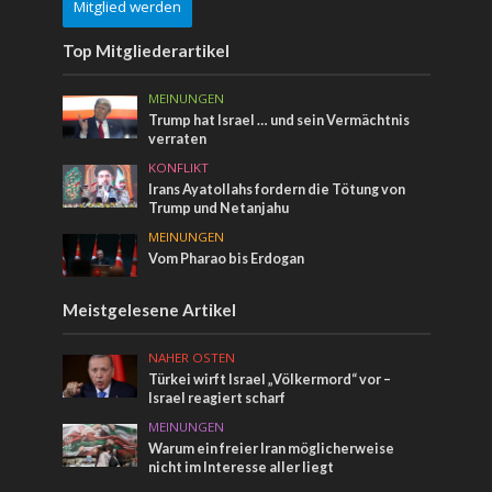
Mitglied werden
Top Mitgliederartikel
MEINUNGEN
Trump hat Israel … und sein Vermächtnis
verraten
KONFLIKT
Irans Ayatollahs fordern die Tötung von
Trump und Netanjahu
MEINUNGEN
Vom Pharao bis Erdogan
Meistgelesene Artikel
NAHER OSTEN
Türkei wirft Israel „Völkermord“ vor –
Israel reagiert scharf
MEINUNGEN
Warum ein freier Iran möglicherweise
nicht im Interesse aller liegt