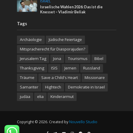
ISRAEL
Israelische Wahlen 2026: Das ist die
Knesset – Vladimir Beliak
Tags
Archäologie
Jüdische Feiertage
Mitspracherecht für Diasporajuden?
Jerusalem Tag
Jona
Tourismus
Bibel
Thanksgiving
ISIS
Jemen
Russland
Träume
Save a Child's Heart
Missionare
Samariter
Hightech
Demokratie in Israel
judäa
elia
Kinderarmut
Copyright © 2026. Created by
Nouvello Studio