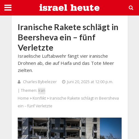
Iranische Rakete schlägt in
Beersheva ein – fünf
Verletzte
Israelische Luftabwehr fängt vier iranische
Drohnen ab, die auf Haifa und das Tote Meer
zielten.
Charles Bybelezer
Juni 20, 2025 at 12:00 p.m.
| Themen:
Iran
Home
Konflikt
Iranische Rakete schlägt in Beersheva
>
>
ein – fünf Verletzte