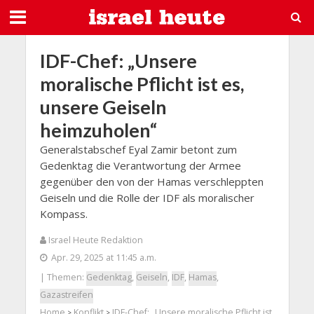
IDF-Chef: „Unsere
moralische Pflicht ist es,
unsere Geiseln
heimzuholen“
Generalstabschef Eyal Zamir betont zum
Gedenktag die Verantwortung der Armee
gegenüber den von der Hamas verschleppten
Geiseln und die Rolle der IDF als moralischer
Kompass.
Israel Heute Redaktion
Apr. 29, 2025 at 11:45 a.m.
| Themen:
Gedenktag
,
Geiseln
,
IDF
,
Hamas
,
Gazastreifen
Home
Konflikt
IDF-Chef: „Unsere moralische Pflicht ist
>
>