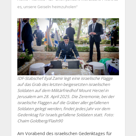
es, unsere Geiseln heimzuholen“
IDF-Stabschef Eyal Zamir legt eine israelische Flagge
auf das Grab des letzten beigesetzten israelischen
Soldaten auf dem Militärfriedhof Mount Herzel in
Jerusalem am 28. April 2025. Die Zeremonie, bei der
israelische Flaggen auf die Gräber aller gefallenen
Soldaten gelegt werden, findet jedes Jahr vor dem
Gedenktag für Israels gefallene Soldaten statt. Foto:
Chaim Goldberg/Flash90
Am Vorabend des israelischen Gedenktages für