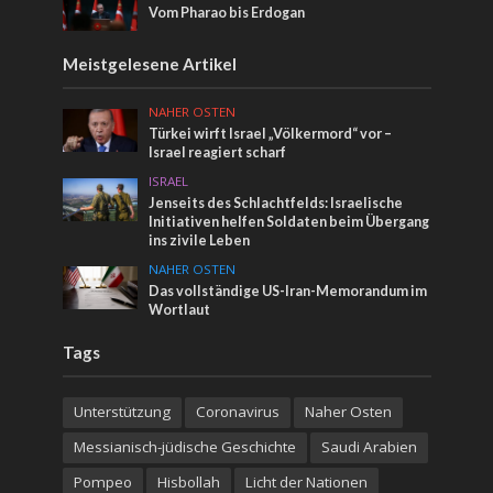
Vom Pharao bis Erdogan
Meistgelesene Artikel
NAHER OSTEN
Türkei wirft Israel „Völkermord“ vor –
Israel reagiert scharf
ISRAEL
Jenseits des Schlachtfelds: Israelische
Initiativen helfen Soldaten beim Übergang
ins zivile Leben
NAHER OSTEN
Das vollständige US-Iran-Memorandum im
Wortlaut
Tags
Unterstützung
Coronavirus
Naher Osten
Messianisch-jüdische Geschichte
Saudi Arabien
Pompeo
Hisbollah
Licht der Nationen