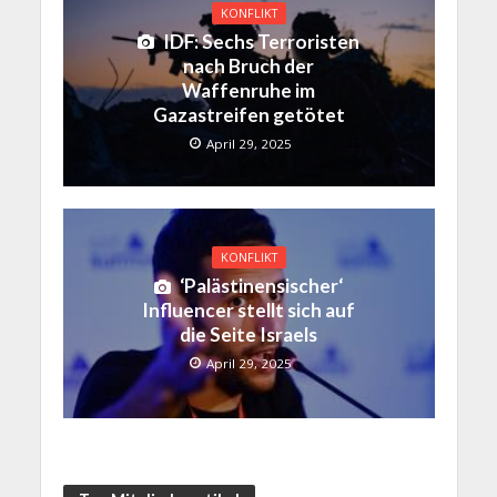
KONFLIKT
IDF: Sechs Terroristen
nach Bruch der
Waffenruhe im
Gazastreifen getötet
April 29, 2025
KONFLIKT
‘Palästinensischer‘
Influencer stellt sich auf
die Seite Israels
April 29, 2025