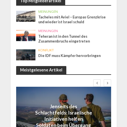
Top Mitgliederartikel
MEINUNGEN
Tacheles mit Aviel – Europas Grenzkrise
und wieder ist Israel schuld
MEINUNGEN
Teheran ist in den Tunnel des
Zusammenbruchs eingetreten
KONFLIKT
Die IDF muss Kämpfer hervorbringen
Meistgelesene Artikel
Israel
Jenseits des
Schlachtfelds: Israelische
Initiativen helfen
Soldaten beim Übergang