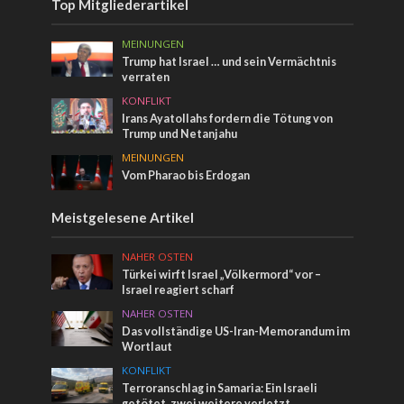
Top Mitgliederartikel
MEINUNGEN
Trump hat Israel … und sein Vermächtnis
verraten
KONFLIKT
Irans Ayatollahs fordern die Tötung von
Trump und Netanjahu
MEINUNGEN
Vom Pharao bis Erdogan
Meistgelesene Artikel
NAHER OSTEN
Türkei wirft Israel „Völkermord“ vor –
Israel reagiert scharf
NAHER OSTEN
Das vollständige US-Iran-Memorandum im
Wortlaut
KONFLIKT
Terroranschlag in Samaria: Ein Israeli
getötet, zwei weitere verletzt