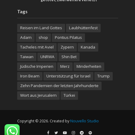
Tags
Reisen im Land Gottes
Laubhüttenfest
Adam
shop
Pontius Pilatus
Tacheles mit Aviel
Zypern
Kanada
Taiwan
UNRWA
Shin Bet
Jüdische Imperien
Merz
Minderheiten
Iron Beam
Unterstützung für Israel
Trump
Zehn Pandemien der letzten Jahrhunderte
Wort aus Jerusalem
Türkei
Copyright © 2026. Created by
Nouvello Studio