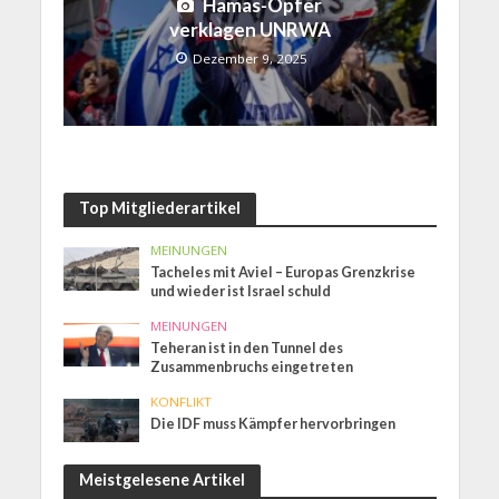
Hamas-Opfer
verklagen UNRWA
Dezember 9, 2025
Top Mitgliederartikel
MEINUNGEN
Tacheles mit Aviel – Europas Grenzkrise
und wieder ist Israel schuld
MEINUNGEN
Teheran ist in den Tunnel des
Zusammenbruchs eingetreten
KONFLIKT
Die IDF muss Kämpfer hervorbringen
Meistgelesene Artikel