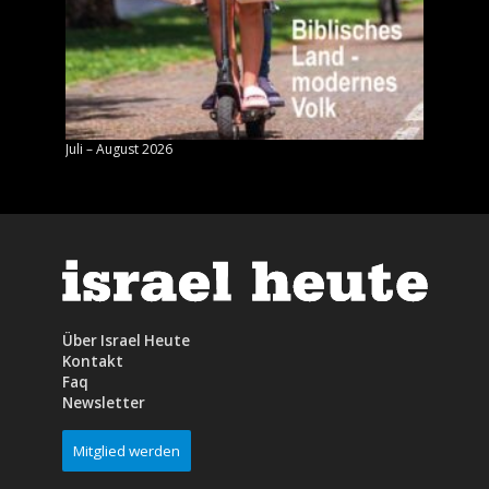
Juli – August 2026
Mai – J
Über Israel Heute
Kontakt
Faq
Newsletter
Mitglied werden