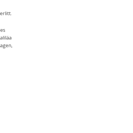
litt.
des
aliläa
lagen,