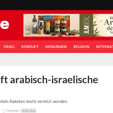
ISRAEL
KONFLIKT
MEINUNGEN
RELIGION
INTERNA
ft arabisch-israelische
lah-Raketen leicht verletzt worden.
| Themen:
Hisbollah