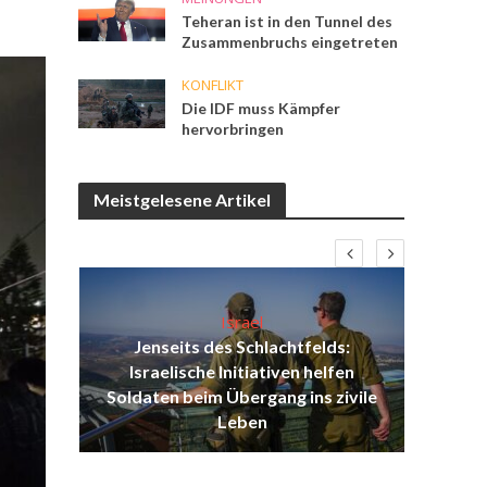
Teheran ist in den Tunnel des
Zusammenbruchs eingetreten
KONFLIKT
Die IDF muss Kämpfer
hervorbringen
Meistgelesene Artikel
Israel
Jenseits des Schlachtfelds:
ist
Israelische Initiativen helfen
Isr
ul
Soldaten beim Übergang ins zivile
d
Leben