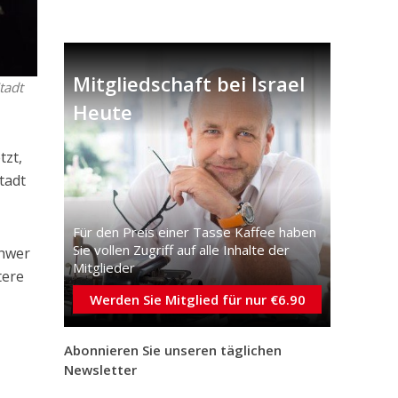
Mitgliedschaft bei Israel
tadt
Heute
tzt,
tadt
Für den Preis einer Tasse Kaffee haben
Sie vollen Zugriff auf alle Inhalte der
chwer
Mitglieder
tere
Werden Sie Mitglied für nur €6.90
Abonnieren Sie unseren täglichen
Newsletter