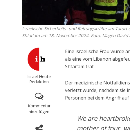
Israelische Sicherheits- und Rettungskräfte am Tatort 
Shfar'am am 18. November 2024. Foto: Magen David
Eine israelische Frau wurde 
als eine vom Libanon abgefeu
Shfar’am traf.
Israel Heute
Redaktion
Der medizinische Notfalldien
verletzt wurde, nachdem sie
Personen bei dem Angriff auf 
Kommentar
hinzufügen
We are heartbroke
mother of four, w