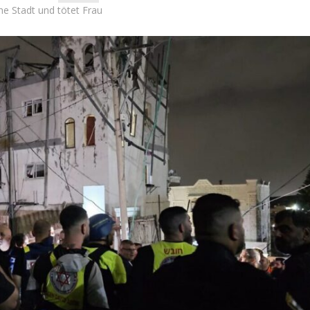
che Stadt und tötet Frau
Israel
Israel
 Wahlen 2026: Das ist
Israelische Wahlen 2026: Das 
t – Vladimir Beliak
die Knesset – Moshe Abutb