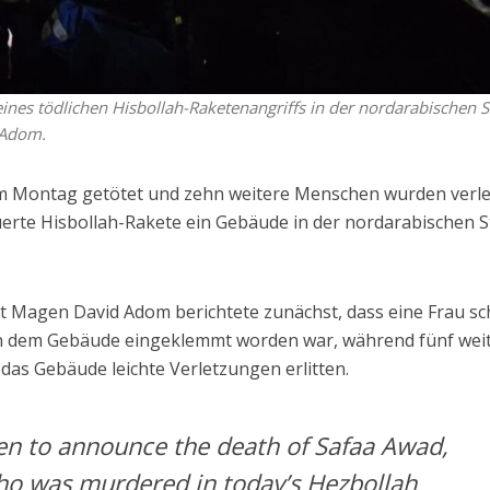
eines tödlichen Hisbollah-Raketenangriffs in der nordarabischen S
 Adom.
am Montag getötet und zehn weitere Menschen wurden verle
erte Hisbollah-Rakete ein Gebäude in der nordarabischen S
st Magen David Adom berichtete zunächst, dass eine Frau s
 in dem Gebäude eingeklemmt worden war, während fünf wei
das Gebäude leichte Verletzungen erlitten.
n to announce the death of Safaa Awad,
ho was murdered in today’s Hezbollah