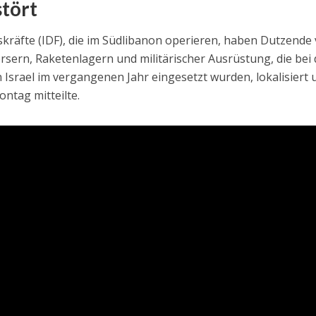
stört
skräfte (IDF), die im Südlibanon operieren, haben Dutzende
ern, Raketenlagern und militärischer Ausrüstung, die bei
 Israel im vergangenen Jahr eingesetzt wurden, lokalisiert 
ontag mitteilte.