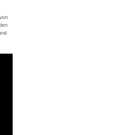
 von
 den
und