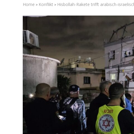
Home
Konflikt
Hisbollah-Rakete trifft arabisch-israelis
>
>
Israelische
die Knesse