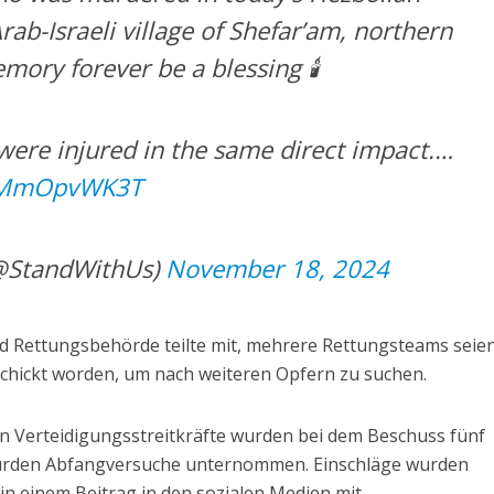
rab-Israeli village of Shefar’am, northern
mory forever be a blessing 🕯️
were injured in the same direct impact.…
/EMmOpvWK3T
@StandWithUs)
November 18, 2024
nd Rettungsbehörde teilte mit, mehrere Rettungsteams seien
chickt worden, um nach weiteren Opfern zu suchen.
n Verteidigungsstreitkräfte wurden bei dem Beschuss fünf
wurden Abfangversuche unternommen. Einschläge wurden
är in einem Beitrag in den sozialen Medien mit.