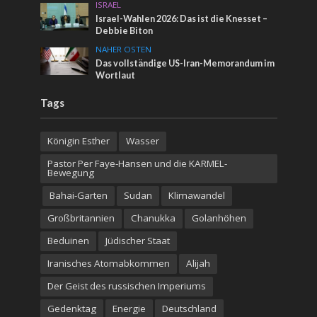
ISRAEL
Israel-Wahlen 2026: Das ist die Knesset –
Debbie Biton
NAHER OSTEN
Das vollständige US-Iran-Memorandum im
Wortlaut
Tags
Königin Esther
Wasser
Pastor Per Faye-Hansen und die KARMEL-
Bewegung
Bahai-Garten
Sudan
Klimawandel
Großbritannien
Chanukka
Golanhöhen
Beduinen
Jüdischer Staat
Iranisches Atomabkommen
Alijah
Der Geist des russischen Imperiums
Gedenktag
Energie
Deutschland