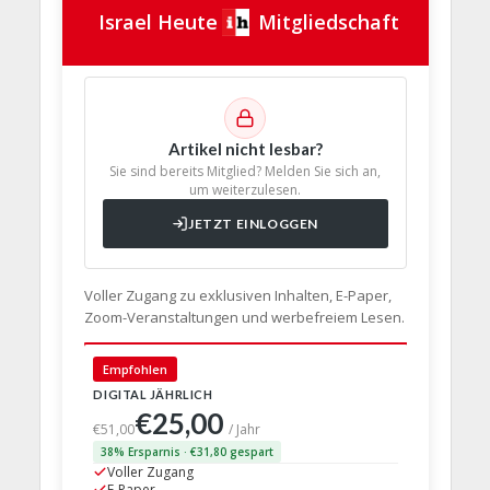
Israel Heute
Mitgliedschaft
Artikel nicht lesbar?
Sie sind bereits Mitglied? Melden Sie sich an,
um weiterzulesen.
JETZT EINLOGGEN
Voller Zugang zu exklusiven Inhalten, E-Paper,
Zoom-Veranstaltungen und werbefreiem Lesen.
🇩🇪 Deut
Empfohlen
DIGITAL JÄHRLICH
PRINT + D
€25,00
€63,
€51,00
/ Jahr
38% Ersparnis · €31,80 gespart
24% Erspar
Voller Zugang
Voller Z
E-Paper
E-Paper