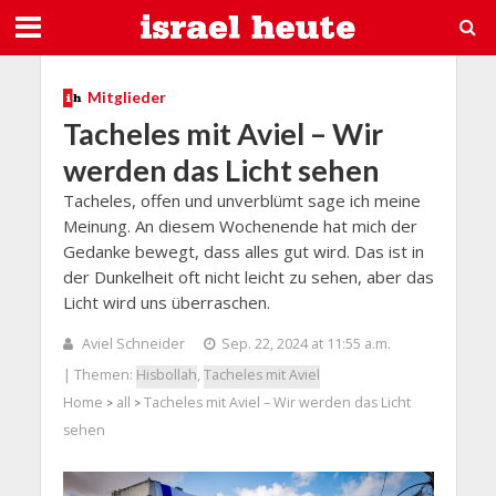
Mitglieder
Tacheles mit Aviel – Wir
werden das Licht sehen
Tacheles, offen und unverblümt sage ich meine
Meinung. An diesem Wochenende hat mich der
Gedanke bewegt, dass alles gut wird. Das ist in
der Dunkelheit oft nicht leicht zu sehen, aber das
Licht wird uns überraschen.
Aviel Schneider
Sep. 22, 2024 at 11:55 a.m.
| Themen:
Hisbollah
,
Tacheles mit Aviel
Home
all
Tacheles mit Aviel – Wir werden das Licht
>
>
sehen