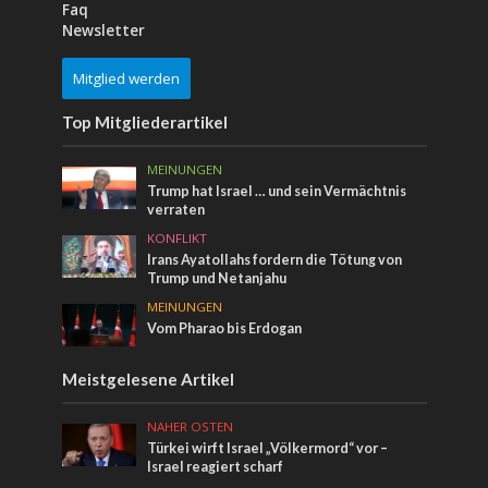
Faq
Newsletter
Mitglied werden
Top Mitgliederartikel
MEINUNGEN
Trump hat Israel … und sein Vermächtnis
verraten
KONFLIKT
Irans Ayatollahs fordern die Tötung von
Trump und Netanjahu
MEINUNGEN
Vom Pharao bis Erdogan
Meistgelesene Artikel
NAHER OSTEN
Türkei wirft Israel „Völkermord“ vor –
Israel reagiert scharf