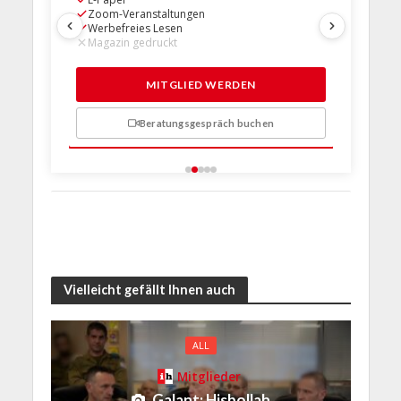
Zoom-Veranstaltungen
Zoom-Ve
Werbefreies Lesen
Werbefre
Magazin gedruckt
Magazin 
1 Probem
MITGLIED WERDEN
Beratungsgespräch buchen
n
Vielleicht gefällt Ihnen auch
ALL
Mitglieder
Galant: Hisbollah