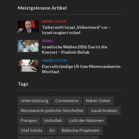
Meistgelesene Artikel
NAHER OSTEN
Türkei wirft Israel „Völkermord“ vor –
Israel reagiert scharf
ISRAEL
Israelische Wahlen 2026: Das ist die
Knesset – Vladimir Beliak
NAHER OSTEN
Das vollständige US-Iran-Memorandum im
Wortlaut
Tags
Unterstützung
Coronavirus
Naher Osten
Messianisch-jüdische Geschichte
Saudi Arabien
Pompeo
Hisbollah
Licht der Nationen
Olaf Scholz
EU
Biblische Propheten