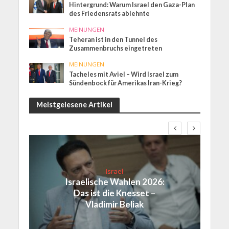
Hintergrund: Warum Israel den Gaza-Plan
des Friedensrats ablehnte
MEINUNGEN
Teheran ist in den Tunnel des
Zusammenbruchs eingetreten
MEINUNGEN
Tacheles mit Aviel – Wird Israel zum
Sündenbock für Amerikas Iran-Krieg?
Meistgelesene Artikel
Israel
Israelische Wahlen 2026:
Das ist die Knesset –
Vladimir Beliak