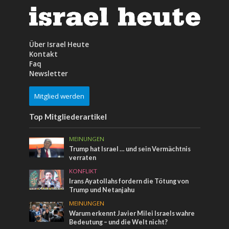
Über Israel Heute
Kontakt
Faq
Newsletter
Mitglied werden
Top Mitgliederartikel
MEINUNGEN
Trump hat Israel … und sein Vermächtnis
verraten
KONFLIKT
Irans Ayatollahs fordern die Tötung von
Trump und Netanjahu
MEINUNGEN
Warum erkennt Javier Milei Israels wahre
Bedeutung – und die Welt nicht?