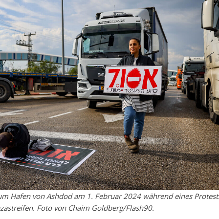
t zum Hafen von Ashdod am 1. Februar 2024 während eines Protest
azastreifen. Foto von Chaim Goldberg/Flash90.