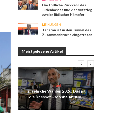
Die tödliche Rückkehr des
Judenhasses und der Aufstieg
zweier jüdischer Kämpfer
MEINUNGEN
Teheran ist in den Tunnel des
Zusammenbruchs eingetreten
Meistgelesene Artikel
Israel
ind
Israelische Wahlen 2026: Das ist
Isr
die Knesset – Moshe Abutbul
d