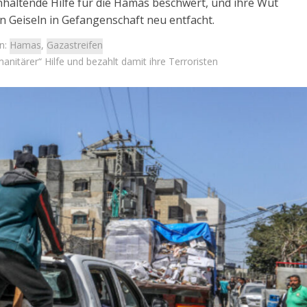
 anhaltende Hilfe für die Hamas beschwert, und ihre Wut
n Geiseln in Gefangenschaft neu entfacht.
n:
Hamas
,
Gazastreifen
anitärer“ Hilfe und bezahlt damit ihre Terroristen
Israel
Israel
 Wahlen 2026: Das ist
Netanjahu zu Christen: „Wir s
t – Vladimir Beliak
eins“