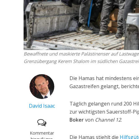
Bewaffnete und maskierte Palästinenser auf Lastwagen 
Grenzübergang Kerem Shalom im südlichen Gazastreif
Die Hamas hat mindestens eine
Gazastreifen gelangt, berich
Täglich gelangen rund 200 Hilf
David Isaac
zur wichtigsten Sauerstoff-Pi
Boker
von
Channel 12
.
Kommentar
Die Hamas stiehlt die
Hilfsgüt