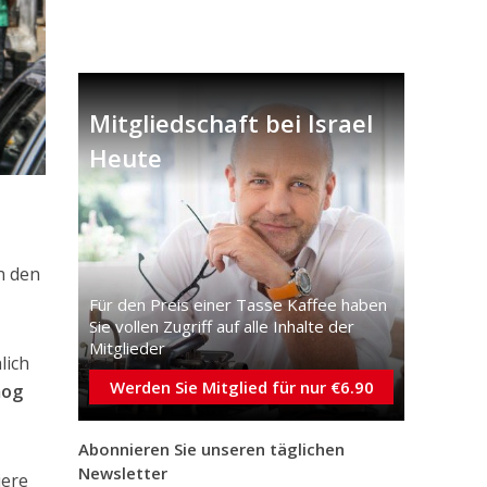
Mitgliedschaft bei Israel
Heute
n den
Für den Preis einer Tasse Kaffee haben
Sie vollen Zugriff auf alle Inhalte der
Mitglieder
lich
Werden Sie Mitglied für nur €6.90
mog
Abonnieren Sie unseren täglichen
Newsletter
iere