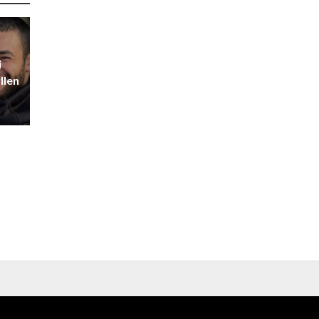
i
llen