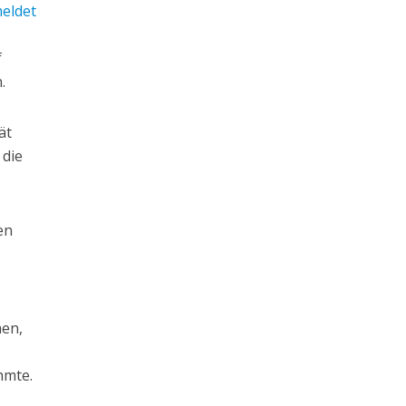
eldet
f
.
ät
 die
en
,
hen,
hmte.