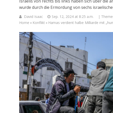
Israelis von rechts bis links haben sich über die
wurde durch die Ermordung von sechs israelische
David Isaac
Sep. 12, 2024 at 8:25 a.m.
| Theme
Home
Konflikt
Hamas verdient halbe Milliarde mit „hum
>
>
Israelische
die Knesse