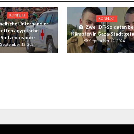
KONFLIKT
KONFLIKT
raelische Unterhändler
Zwei IDF-Soldaten be
reffen ägyptische
Kämpfen in Gaza-Stadt gefa
Spitzenbeamte
September 12, 2024
September 12, 2024