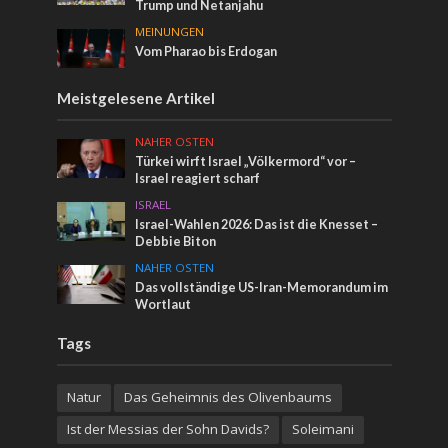
Trump und Netanjahu
MEINUNGEN
Vom Pharao bis Erdogan
Meistgelesene Artikel
NAHER OSTEN
Türkei wirft Israel „Völkermord“ vor –
Israel reagiert scharf
ISRAEL
Israel-Wahlen 2026: Das ist die Knesset –
Debbie Biton
NAHER OSTEN
Das vollständige US-Iran-Memorandum im
Wortlaut
Tags
Natur
Das Geheimnis des Olivenbaums
Ist der Messias der Sohn Davids?
Soleimani