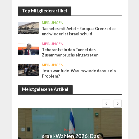
Top Mitgliederartikel
MEINUNGEN
Tacheles mit Aviel – Europas Grenzkrise
und wieder ist Israel schuld
MEINUNGEN
Teheran ist in den Tunnel des
Zusammenbruchs eingetreten
MEINUNGEN
Jesus war Jude. Warum wurde daraus ein
Problem?
Meistgelesene Artikel
Israel
Israel-Wahlen 2026: Das