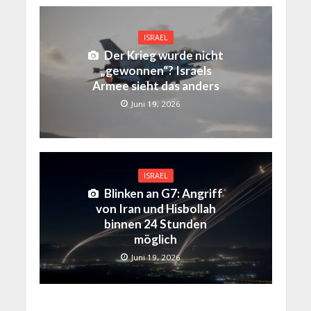
ISRAEL
Der Krieg wurde nicht
„gewonnen“? Israels
Armee sieht das anders
Juni 19, 2026
ISRAEL
Blinken an G7: Angriff
von Iran und Hisbollah
binnen 24 Stunden
möglich
Juni 19, 2026