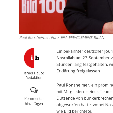
Paul Ronzheimer. Foto: EPA-EFE/CLEMENS BILAN
Ein bekannter deutscher Jour
Nasrallah
am 27. September 
Stunden lang festgehalten, w
Erklärung freigelassen.
Israel Heute
Redaktion
Paul Ronzheimer
, ein promin
mit Mitgliedern seines Teams
Dutzende von bunkerbrechend
Kommentar
hinzufügen
abgeworfen hatte, wobei Nas
wie Bild berichtete.