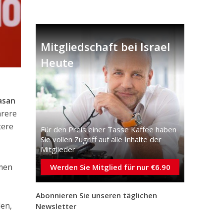
Mitgliedschaft bei Israel
Heute
asan
hrere
tere
Für den Preis einer Tasse Kaffee haben
Sie vollen Zugriff auf alle Inhalte der
Mitglieder
men
Werden Sie Mitglied für nur €6.90
Abonnieren Sie unseren täglichen
en,
Newsletter