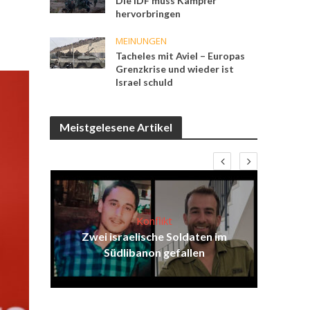
Die IDF muss Kämpfer
hervorbringen
MEINUNGEN
Tacheles mit Aviel – Europas
Grenzkrise und wieder ist
Israel schuld
Meistgelesene Artikel
Konflikt
en
Zwei israelische Soldaten im
Is
ser
Südlibanon gefallen