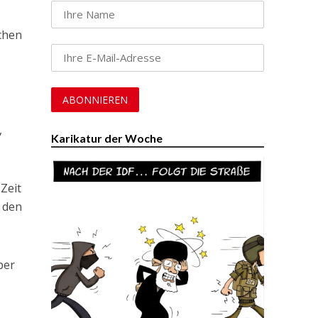
chen
n
,
Karikatur der Woche
Zeit
n den
ber