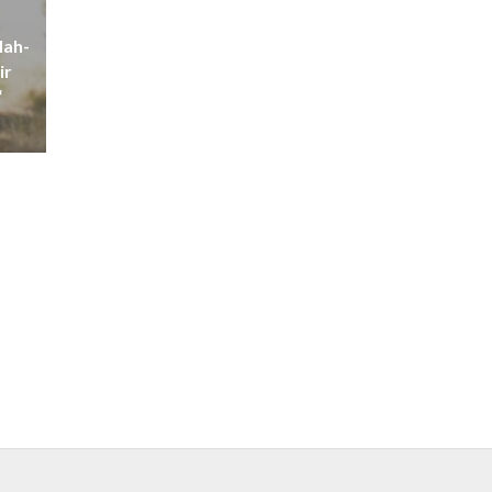
lah-
ir
“