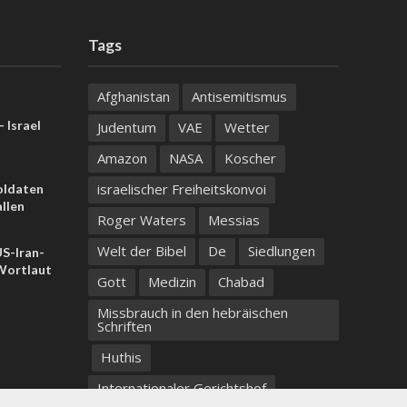
Tags
Afghanistan
Antisemitismus
 Israel
Judentum
VAE
Wetter
Amazon
NASA
Koscher
israelischer Freiheitskonvoi
Soldaten
llen
Roger Waters
Messias
Welt der Bibel
De
Siedlungen
US-Iran-
ortlaut
Gott
Medizin
Chabad
Missbrauch in den hebräischen
Schriften
Huthis
Internationaler Gerichtshof