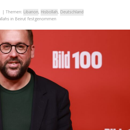
| Themen:
Libanon
,
Hisbollah
,
Deutschland
allahs in Beirut festgenommen
Israel
Israel
Linksextreme Israelis nehm
en 2026: Das ist die
Zentrale der Partei „Religiö
 – Debbie Biton
Zionismus“ ins Visier