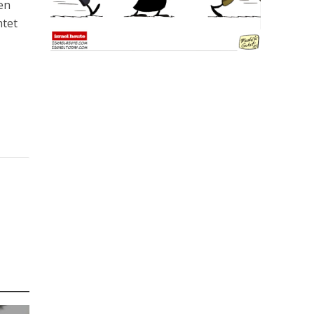
en
htet