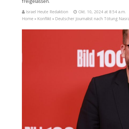
freigelassen.
Israel Heute Redaktion
Okt. 10, 2024 at 8:54 a.m.
Home
Konflikt
Deutscher Journalist nach Tötung Nasr
>
>
Israel-Wahl
Knesset