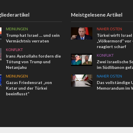
liederartikel
Meistgelesene Artikel
MEINUNGEN
NAHER OSTEN
Trump hat Israel … und sein
Türkei wirft Israel
Vermächtnis verraten
„Völkermord“ vor –
reagiert scharf
KONFLIKT
KONFLIKT
Irans Ayatollahs fordern die
Tötung von Trump und
Zwei israelische 
Netanjahu
im Südlibanon gefa
MEINUNGEN
NAHER OSTEN
Gazas Friedensrat „von
Das vollständige 
Katar und der Türkei
Memorandum im W
beeinflusst“