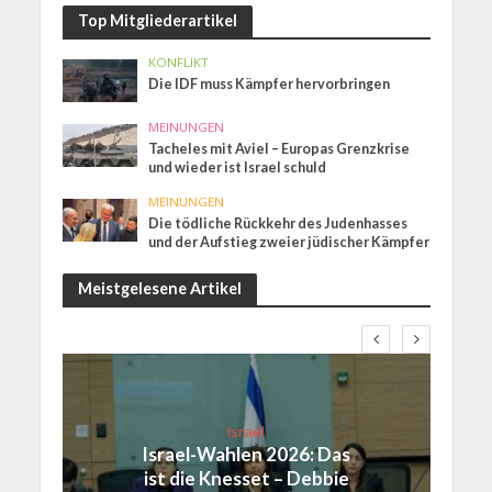
Top Mitgliederartikel
KONFLIKT
Die IDF muss Kämpfer hervorbringen
MEINUNGEN
Tacheles mit Aviel – Europas Grenzkrise
und wieder ist Israel schuld
MEINUNGEN
Die tödliche Rückkehr des Judenhasses
und der Aufstieg zweier jüdischer Kämpfer
Meistgelesene Artikel
Israel
Israel-Wahlen 2026: Das
ist die Knesset – Debbie