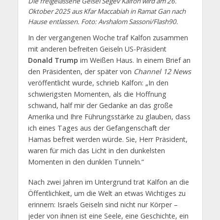
Die freigelassene Geisel Segev Kalfon wird am 26.
Oktober 2025 aus Kfar Maccabiah in Ramat Gan nach
Hause entlassen. Foto: Avshalom Sassoni/Flash90.
In der vergangenen Woche traf Kalfon zusammen
mit anderen befreiten Geiseln US-Präsident
Donald Trump
im Weißen Haus. In einem Brief an
den Präsidenten, der später von
Channel 12 News
veröffentlicht wurde, schrieb Kalfon: „In den
schwierigsten Momenten, als die Hoffnung
schwand, half mir der Gedanke an das große
Amerika und Ihre Führungsstärke zu glauben, dass
ich eines Tages aus der Gefangenschaft der
Hamas befreit werden würde. Sie, Herr Präsident,
waren für mich das Licht in den dunkelsten
Momenten in den dunklen Tunneln.“
Nach zwei Jahren im Untergrund trat Kalfon an die
Öffentlichkeit, um die Welt an etwas Wichtiges zu
erinnern: Israels Geiseln sind nicht nur Körper –
jeder von ihnen ist eine Seele, eine Geschichte, ein