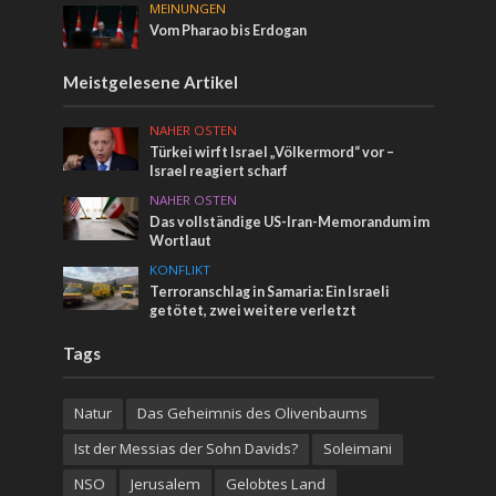
MEINUNGEN
Vom Pharao bis Erdogan
Meistgelesene Artikel
NAHER OSTEN
Türkei wirft Israel „Völkermord“ vor –
Israel reagiert scharf
NAHER OSTEN
Das vollständige US-Iran-Memorandum im
Wortlaut
KONFLIKT
Terroranschlag in Samaria: Ein Israeli
getötet, zwei weitere verletzt
Tags
Natur
Das Geheimnis des Olivenbaums
Ist der Messias der Sohn Davids?
Soleimani
NSO
Jerusalem
Gelobtes Land