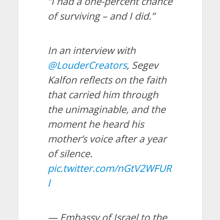
“I had a one-percent chance
of surviving – and I did.”
In an interview with
@LouderCreators
, Segev
Kalfon reflects on the faith
that carried him through
the unimaginable, and the
moment he heard his
mother’s voice after a year
of silence.
pic.twitter.com/nGtV2WFUR
l
— Embassy of Israel to the