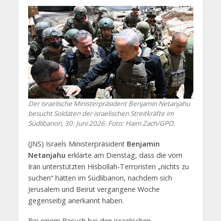
Der israelische Ministerpräsident Benjamin Netanjahu
besucht Soldaten der israelischen Streitkräfte im
Südlibanon, 30. Juni 2026. Foto: Haim Zach/GPO.
(JNS) Israels Ministerpräsident
Benjamin
Netanjahu
erklärte am Dienstag, dass die vom
Iran unterstützten Hisbollah-Terroristen „nichts zu
suchen“ hätten im Südlibanon, nachdem sich
Jerusalem und Beirut vergangene Woche
gegenseitig anerkannt haben.
Bei einem Besuch bei den israelischen