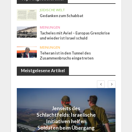
JÜDISCHE WELT
Gedanken zum Schabbat
MEINUNGEN
Tacheles mit Aviel – Europas Grenzkrise
und wieder ist Israel schuld
MEINUNGEN
Teheran ist in den Tunnel des
Zusammenbruchs eingetreten
Meistgelesene Artikel
Israel
Jenseits des
Schlachtfelds: Israelische
Initiativen helfen
Soldaten beim Übergang