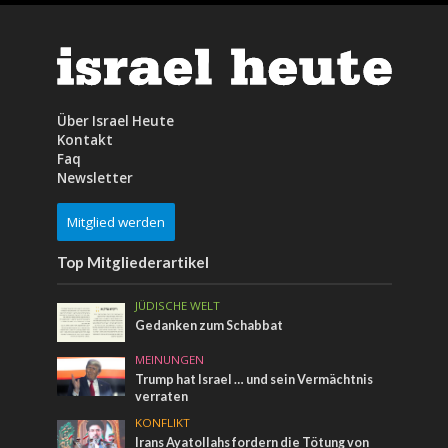
Über Israel Heute
Kontakt
Faq
Newsletter
Mitglied werden
Top Mitgliederartikel
JÜDISCHE WELT
Gedanken zum Schabbat
MEINUNGEN
Trump hat Israel … und sein Vermächtnis
verraten
KONFLIKT
Irans Ayatollahs fordern die Tötung von