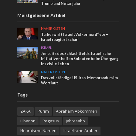
Trump und Netanjahu
Meistgelesene Artikel
NAHER OSTEN
Türkei wirft Israel „Völkermord“ vor –
Israel reagiert scharf
ISRAEL
Jenseits des Schlachtfelds: Israelische
Initiativen helfen Soldaten beim Übergang
ins zivile Leben
NAHER OSTEN
Das vollständige US-Iran-Memorandum im
Wortlaut
Tags
ZAKA
Purim
Abraham Abkommen
Libanon
Pegasus
Jahresabo
Hebräische Namen
Israelische Araber