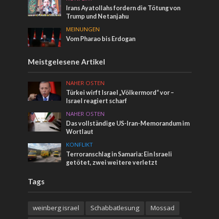
Irans Ayatollahs fordern die Tötung von
Trump und Netanjahu
MEINUNGEN
Vom Pharao bis Erdogan
Meistgelesene Artikel
NAHER OSTEN
Türkei wirft Israel „Völkermord“ vor –
Israel reagiert scharf
NAHER OSTEN
Das vollständige US-Iran-Memorandum im
Wortlaut
KONFLIKT
Terroranschlag in Samaria: Ein Israeli
getötet, zwei weitere verletzt
Tags
weinberg israel
Schabbatlesung
Mossad