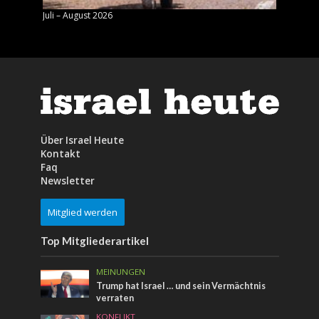
Juli – August 2026
Mai – J
Über Israel Heute
Kontakt
Faq
Newsletter
Mitglied werden
Top Mitgliederartikel
MEINUNGEN
Trump hat Israel … und sein Vermächtnis
verraten
KONFLIKT