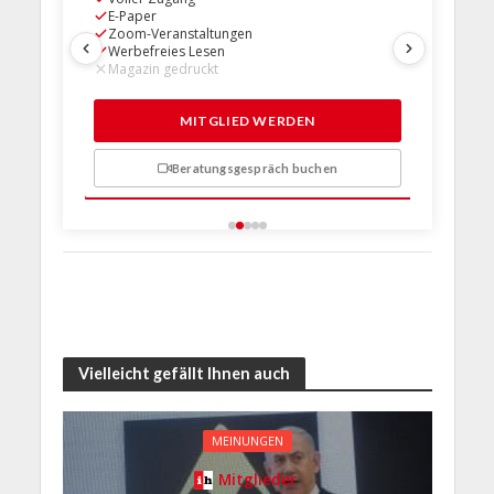
E-Paper
E-Paper
Zoom-Veranstaltungen
Zoom-Ve
Werbefreies Lesen
Werbefre
Magazin gedruckt
Magazin 
1 Probem
MITGLIED WERDEN
Beratungsgespräch buchen
n
Vielleicht gefällt Ihnen auch
MEINUNGEN
Mitglieder