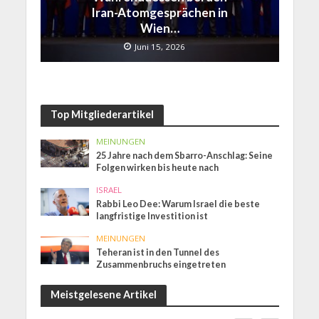
Iran-Atomgesprächen in
Wien…
Juni 15, 2026
Top Mitgliederartikel
MEINUNGEN
25 Jahre nach dem Sbarro-Anschlag: Seine
Folgen wirken bis heute nach
ISRAEL
Rabbi Leo Dee: Warum Israel die beste
langfristige Investition ist
MEINUNGEN
Teheran ist in den Tunnel des
Zusammenbruchs eingetreten
Meistgelesene Artikel