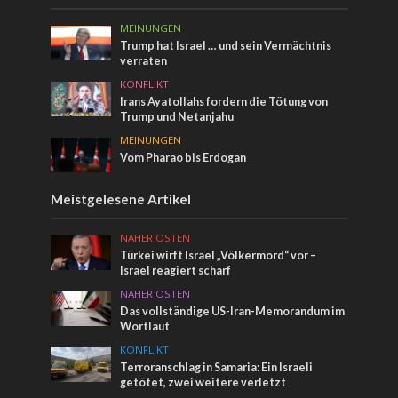
MEINUNGEN
Trump hat Israel … und sein Vermächtnis
verraten
KONFLIKT
Irans Ayatollahs fordern die Tötung von
Trump und Netanjahu
MEINUNGEN
Vom Pharao bis Erdogan
Meistgelesene Artikel
NAHER OSTEN
Türkei wirft Israel „Völkermord“ vor –
Israel reagiert scharf
NAHER OSTEN
Das vollständige US-Iran-Memorandum im
Wortlaut
KONFLIKT
Terroranschlag in Samaria: Ein Israeli
getötet, zwei weitere verletzt