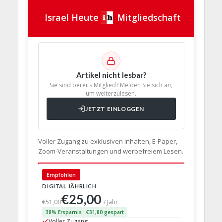
Israel Heute
Mitgliedschaft
Artikel nicht lesbar?
Sie sind bereits Mitglied? Melden Sie sich an,
um weiterzulesen.
JETZT EINLOGGEN
Voller Zugang zu exklusiven Inhalten, E-Paper,
Zoom-Veranstaltungen und werbefreiem Lesen.
Empfohlen
🇩🇪 Deut
DIGITAL JÄHRLICH
PRINT + D
€25,00
€63,
€51,00
/ Jahr
38% Ersparnis · €31,80 gespart
24% Erspar
Voller Zugang
Voller Z