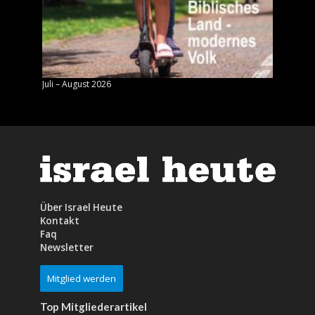
Juli – August 2026
Mai – J
Über Israel Heute
Kontakt
Faq
Newsletter
Mitglied werden
Top Mitgliederartikel