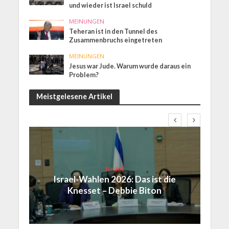
und wieder ist Israel schuld
MEINUNGEN
Teheran ist in den Tunnel des
Zusammenbruchs eingetreten
MEINUNGEN
Jesus war Jude. Warum wurde daraus ein
Problem?
Meistgelesene Artikel
Israel
Israel-Wahlen 2026: Das ist die
Knesset – Debbie Biton