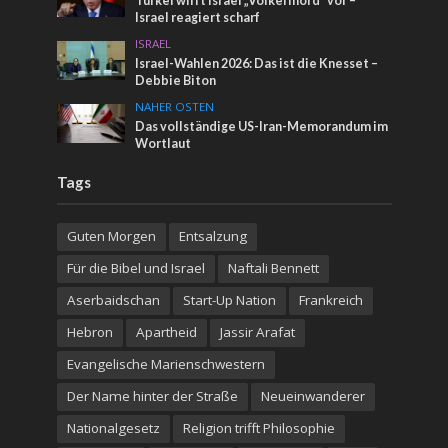
Türkei wirft Israel „Völkermord“ vor –
Israel reagiert scharf
ISRAEL
Israel-Wahlen 2026: Das ist die Knesset –
Debbie Biton
NAHER OSTEN
Das vollständige US-Iran-Memorandum im
Wortlaut
Tags
Guten Morgen
Entsalzung
Für die Bibel und Israel
Naftali Bennett
Aserbaidschan
Start-Up Nation
Frankreich
Hebron
Apartheid
Jassir Arafat
Evangelische Marienschwestern
Der Name hinter der Straße
Neueinwanderer
Nationalgesetz
Religion trifft Philosophie