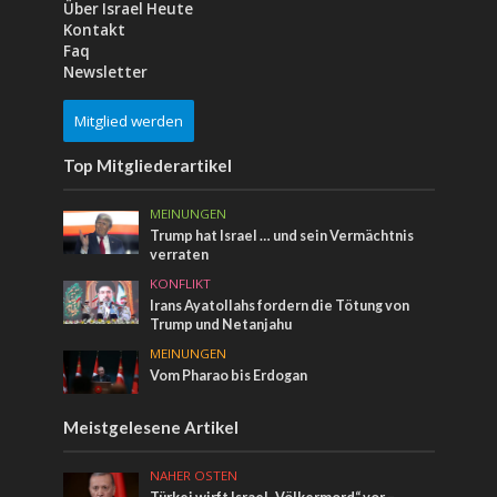
Über Israel Heute
Kontakt
Faq
Newsletter
Mitglied werden
Top Mitgliederartikel
MEINUNGEN
Trump hat Israel … und sein Vermächtnis
verraten
KONFLIKT
Irans Ayatollahs fordern die Tötung von
Trump und Netanjahu
MEINUNGEN
Vom Pharao bis Erdogan
Meistgelesene Artikel
NAHER OSTEN