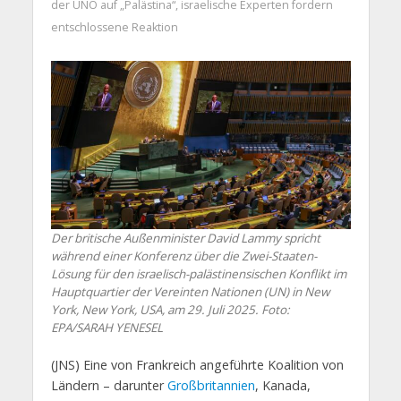
der UNO auf „Palästina“, israelische Experten fordern
entschlossene Reaktion
Der britische Außenminister David Lammy spricht
während einer Konferenz über die Zwei-Staaten-
Lösung für den israelisch-palästinensischen Konflikt im
Hauptquartier der Vereinten Nationen (UN) in New
York, New York, USA, am 29. Juli 2025. Foto:
EPA/SARAH YENESEL
(JNS) Eine von Frankreich angeführte Koalition von
Ländern – darunter
Großbritannien
, Kanada,