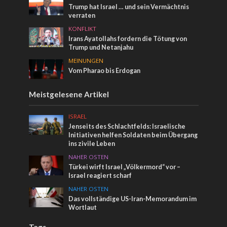
Trump hat Israel … und sein Vermächtnis
verraten
KONFLIKT
Irans Ayatollahs fordern die Tötung von
Trump und Netanjahu
MEINUNGEN
Vom Pharao bis Erdogan
Meistgelesene Artikel
ISRAEL
Jenseits des Schlachtfelds: Israelische
Initiativen helfen Soldaten beim Übergang
ins zivile Leben
NAHER OSTEN
Türkei wirft Israel „Völkermord“ vor –
Israel reagiert scharf
NAHER OSTEN
Das vollständige US-Iran-Memorandum im
Wortlaut
Tags