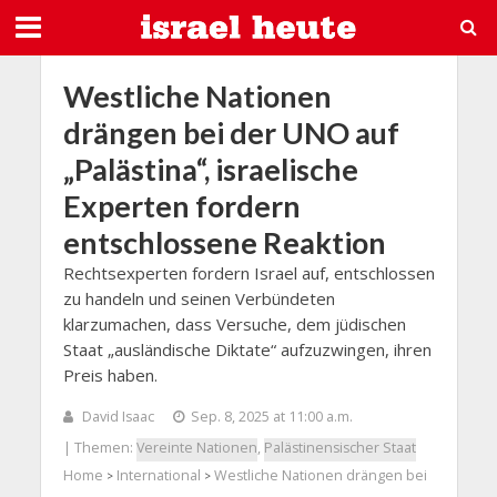
Westliche Nationen
drängen bei der UNO auf
„Palästina“, israelische
Experten fordern
entschlossene Reaktion
Rechtsexperten fordern Israel auf, entschlossen
zu handeln und seinen Verbündeten
klarzumachen, dass Versuche, dem jüdischen
Staat „ausländische Diktate“ aufzuzwingen, ihren
Preis haben.
David Isaac
Sep. 8, 2025 at 11:00 a.m.
| Themen:
Vereinte Nationen
,
Palästinensischer Staat
Home
International
Westliche Nationen drängen bei
>
>