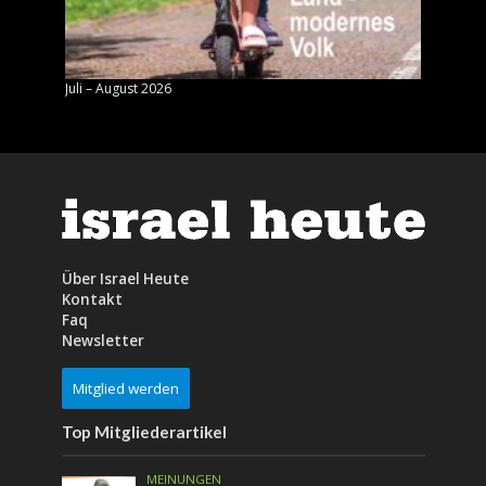
Juli – August 2026
Mai – J
Über Israel Heute
Kontakt
Faq
Newsletter
Mitglied werden
Top Mitgliederartikel
MEINUNGEN