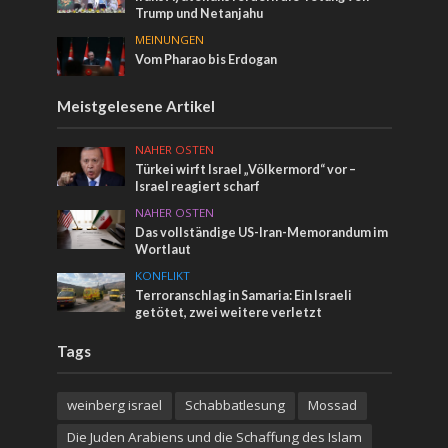
Trump und Netanjahu
MEINUNGEN
Vom Pharao bis Erdogan
Meistgelesene Artikel
NAHER OSTEN
Türkei wirft Israel „Völkermord“ vor –
Israel reagiert scharf
NAHER OSTEN
Das vollständige US-Iran-Memorandum im
Wortlaut
KONFLIKT
Terroranschlag in Samaria: Ein Israeli
getötet, zwei weitere verletzt
Tags
weinberg israel
Schabbatlesung
Mossad
Die Juden Arabiens und die Schaffung des Islam