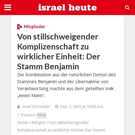
Mitglieder
Von stillschweigender
Komplizenschaft zu
wirklicher Einheit: Der
Stamm Benjamin
Die Kombination aus der natürlichen Demut des
Stammes Benjamin und der Übernahme von
Verantwortung machte aus dem geteilten Volk
„einen Mann“.
Anat Schneider
Sep. 2, 2025 at 10:00 a.m.
| Themen:
Bibel
Home
Religion
Von stillschweigender
>
>
Komplizenschaft zu wirklicher Einheit: Der Stamm