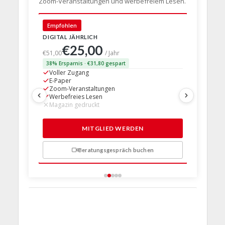
Zoom-Veranstaltungen und werbefreiem Lesen.
🇩🇪 Deut
Empfohlen
DIGITAL JÄHRLICH
PRINT + D
€25,00
€63,
€51,00
/ Jahr
38% Ersparnis · €31,80 gespart
24% Erspar
Voller Zugang
Voller Z
E-Paper
E-Paper
Zoom-Veranstaltungen
Zoom-Ve
Werbefreies Lesen
Werbefre
Magazin gedruckt
Magazin 
1 Probem
MITGLIED WERDEN
Beratungsgespräch buchen
n