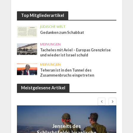
Top Mitgliederartikel
JÜDISCHE WELT
Gedanken zum Schabbat
MEINUNGEN
Tacheles mit Aviel – Europas Grenzkrise
und wieder ist Israel schuld
MEINUNGEN
Teheran ist in den Tunnel des
Zusammenbruchs eingetreten
Meistgelesene Artikel
Israel
Jenseits des
Schlachtfelds: Israelische