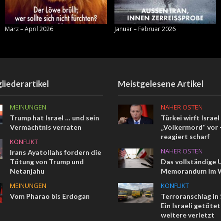
März – April 2026
Januar – Februar 2026
liederartikel
Meistgelesene Artikel
MEINUNGEN
NAHER OSTEN
Trump hat Israel … und sein
Türkei wirft Israel
Vermächtnis verraten
„Völkermord“ vor –
reagiert scharf
KONFLIKT
NAHER OSTEN
Irans Ayatollahs fordern die
Tötung von Trump und
Das vollständige 
Netanjahu
Memorandum im W
MEINUNGEN
KONFLIKT
Vom Pharao bis Erdogan
Terroranschlag in
Ein Israeli getötet
weitere verletzt