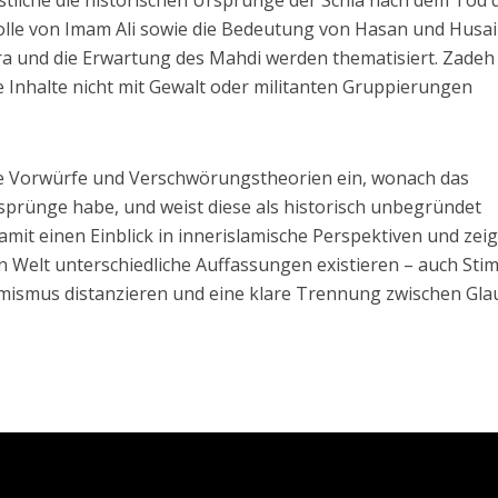
stliche die historischen Ursprünge der Schia nach dem Tod 
le von Imam Ali sowie die Bedeutung von Hasan und Husai
a und die Erwartung des Mahdi werden thematisiert. Zadeh
se Inhalte nicht mit Gewalt oder militanten Gruppierungen
.
te Vorwürfe und Verschwörungstheorien ein, wonach das
sprünge habe, und weist diese als historisch unbegründet
amit einen Einblick in innerislamische Perspektiven und zeig
en Welt unterschiedliche Auffassungen existieren – auch St
remismus distanzieren und eine klare Trennung zwischen Gl