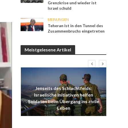
Grenzkrise und wieder ist
Israel schuld
MEINUNGEN
Teheran ist in den Tunnel des
Zusammenbruchs eingetreten
Meistgelesene Artikel
Israel
Jenseits des Schlachtfelds:
ist
Israelische Initiativen helfen
Isr
ul
Soldaten beim Übergang ins zivile
d
Leben