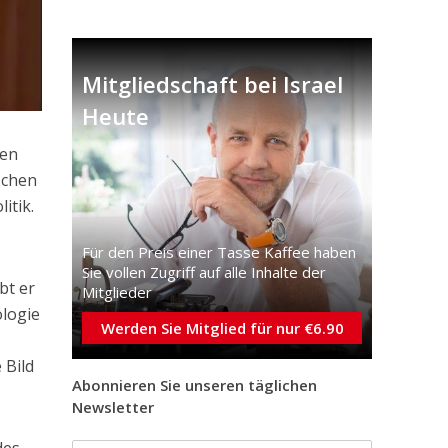
Mitgliedschaft bei Israel
Heute
hen
schen
itik.
Für den Preis einer Tasse Kaffee haben
Sie vollen Zugriff auf alle Inhalte der
bt er
Mitglieder
ologie
Werden Sie Mitglied für nur €6.90
 Bild
Abonnieren Sie unseren täglichen
Newsletter