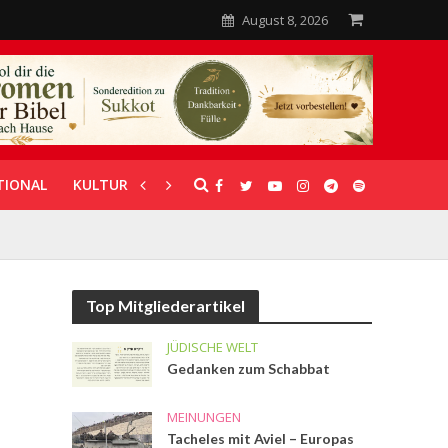
August 8, 2026
TIONAL
KULTUR
UNTERSTÜTZUNG
Top Mitgliederartikel
JÜDISCHE WELT
Gedanken zum Schabbat
MEINUNGEN
Tacheles mit Aviel – Europas