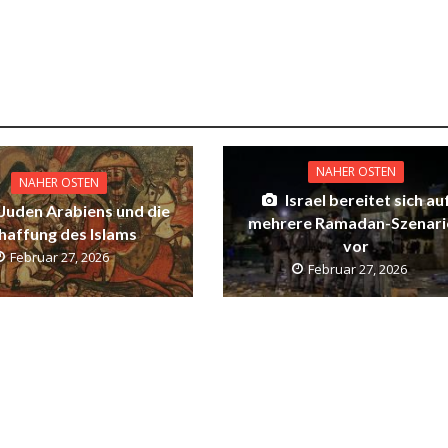
NAHER OSTEN
NAHER OSTEN
Israel bereitet sich au
 Juden Arabiens und die
mehrere Ramadan-Szenari
haffung des Islams
vor
Februar 27, 2026
Februar 27, 2026