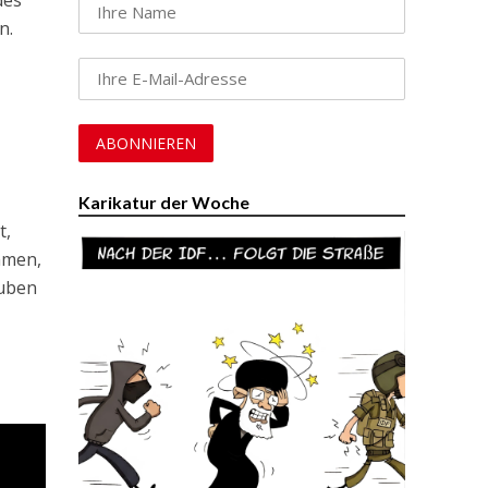
des
n.
Karikatur der Woche
t,
immen,
auben