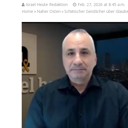
Israel Heute Redaktion
Feb. 27, 2026 at 8:45 a.m.
Home
Naher Osten
Schiitischer Geistlicher über Glaube
>
>
Israelische
die Knesse