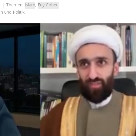
| Themen:
Islam
,
Edy Cohen
n und Politik
Israel
Israel
 Wahlen 2026: Das ist
Israelische Wahlen 2026: Das 
t – Vladimir Beliak
die Knesset – Moshe Abutb