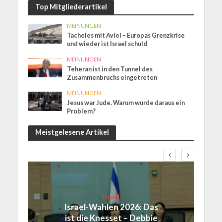
Top Mitgliederartikel
MEINUNGEN
Tacheles mit Aviel – Europas Grenzkrise
und wieder ist Israel schuld
MEINUNGEN
Teheran ist in den Tunnel des
Zusammenbruchs eingetreten
MEINUNGEN
Jesus war Jude. Warum wurde daraus ein
Problem?
Meistgelesene Artikel
Israel
Israel-Wahlen 2026: Das
ist die Knesset – Debbie