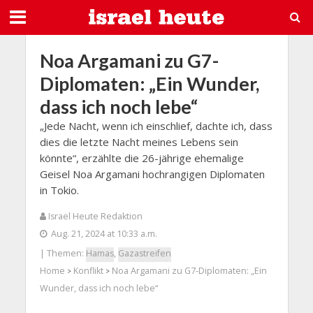
Noa Argamani zu G7-
Diplomaten: „Ein Wunder,
dass ich noch lebe“
„Jede Nacht, wenn ich einschlief, dachte ich, dass
dies die letzte Nacht meines Lebens sein
könnte“, erzählte die 26-jährige ehemalige
Geisel Noa Argamani hochrangigen Diplomaten
in Tokio.
Israel Heute Redaktion
Aug. 21, 2024 at 10:33 a.m.
| Themen:
Hamas
,
Gazastreifen
Home
Konflikt
Noa Argamani zu G7-Diplomaten: „Ein
>
>
Wunder, dass ich noch lebe“