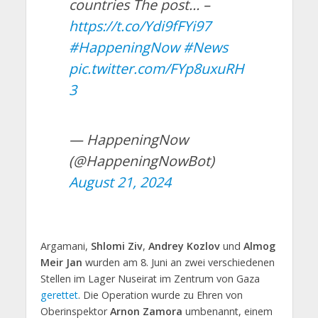
countries The post… –
https://t.co/Ydi9fFYi97
#HappeningNow
#News
pic.twitter.com/FYp8uxuRH
3
— HappeningNow
(@HappeningNowBot)
August 21, 2024
Argamani,
Shlomi Ziv
,
Andrey Kozlov
und
Almog
Meir Jan
wurden am 8. Juni an zwei verschiedenen
Stellen im Lager Nuseirat im Zentrum von Gaza
gerettet
. Die Operation wurde zu Ehren von
Oberinspektor
Arnon Zamora
umbenannt, einem