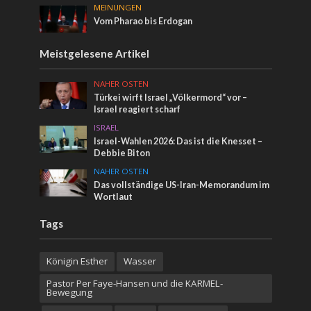
MEINUNGEN
Vom Pharao bis Erdogan
Meistgelesene Artikel
NAHER OSTEN
Türkei wirft Israel „Völkermord“ vor –
Israel reagiert scharf
ISRAEL
Israel-Wahlen 2026: Das ist die Knesset –
Debbie Biton
NAHER OSTEN
Das vollständige US-Iran-Memorandum im
Wortlaut
Tags
Königin Esther
Wasser
Pastor Per Faye-Hansen und die KARMEL-
Bewegung