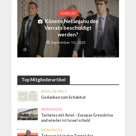
KONFLIKT
Könnte Netanjahu des
Verrats beschuldigt
werden?
September 15, 2025
Top Mitgliederartikel
JÜDISCHE WELT
Gedanken zum Schabbat
MEINUNGEN
Tacheles mit Aviel – Europas Grenzkrise
und wieder ist Israel schuld
MEINUNGEN
Teheran ist in den Tunnel des