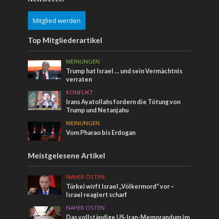
Mitglied werden
Top Mitgliederartikel
MEINUNGEN
Trump hat Israel … und sein Vermächtnis
verraten
KONFLIKT
Irans Ayatollahs fordern die Tötung von
Trump und Netanjahu
MEINUNGEN
Vom Pharao bis Erdogan
Meistgelesene Artikel
NAHER OSTEN
Türkei wirft Israel „Völkermord“ vor –
Israel reagiert scharf
NAHER OSTEN
Das vollständige US-Iran-Memorandum im