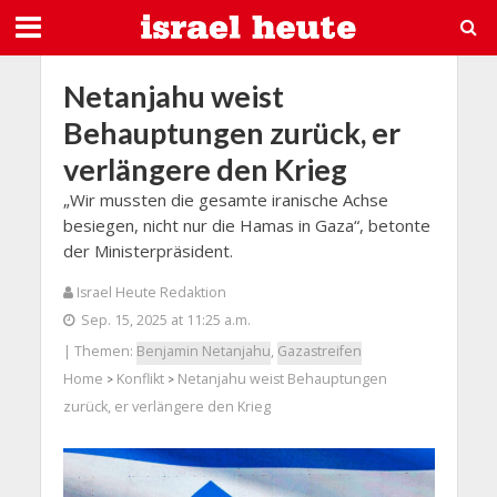
Netanjahu weist
Behauptungen zurück, er
verlängere den Krieg
„Wir mussten die gesamte iranische Achse
besiegen, nicht nur die Hamas in Gaza“, betonte
der Ministerpräsident.
Israel Heute Redaktion
Sep. 15, 2025 at 11:25 a.m.
| Themen:
Benjamin Netanjahu
,
Gazastreifen
Home
Konflikt
Netanjahu weist Behauptungen
>
>
zurück, er verlängere den Krieg