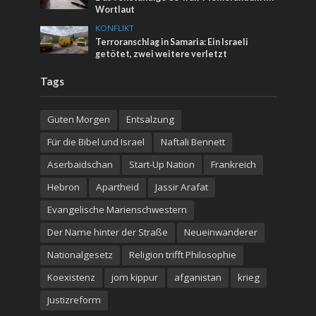
Wortlaut
KONFLIKT
Terroranschlag in Samaria: Ein Israeli
getötet, zwei weitere verletzt
Tags
Guten Morgen
Entsalzung
Für die Bibel und Israel
Naftali Bennett
Aserbaidschan
Start-Up Nation
Frankreich
Hebron
Apartheid
Jassir Arafat
Evangelische Marienschwestern
Der Name hinter der Straße
Neueinwanderer
Nationalgesetz
Religion trifft Philosophie
Koexistenz
jom kippur
afganistan
krieg
Justizreform