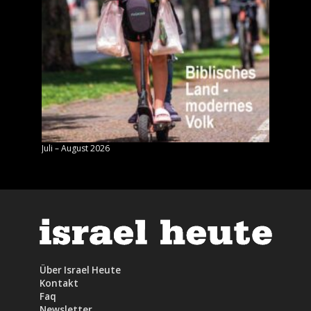
Juli – August 2026
Mai – J
Über Israel Heute
Kontakt
Faq
Newsletter