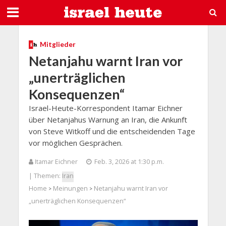
Mitglieder
Netanjahu warnt Iran vor
„unerträglichen
Konsequenzen“
Israel-Heute-Korrespondent Itamar Eichner
über Netanjahus Warnung an Iran, die Ankunft
von Steve Witkoff und die entscheidenden Tage
vor möglichen Gesprächen.
Itamar Eichner
Feb. 3, 2026 at 1:30 p.m.
| Themen:
Iran
Home
Meinungen
Netanjahu warnt Iran vor
>
>
„unerträglichen Konsequenzen“