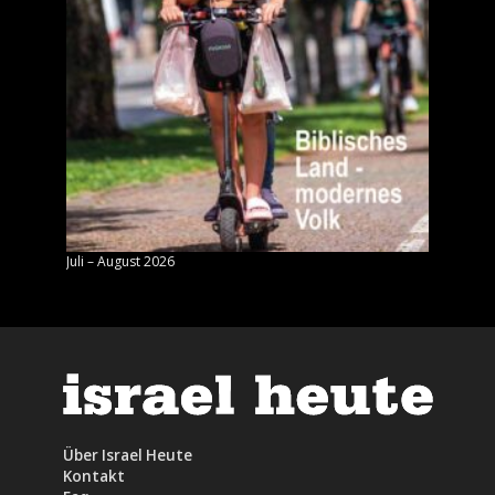
Juli – August 2026
Mai – J
Über Israel Heute
Kontakt