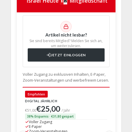
Israel Heute
Mitgliedschaft
Artikel nicht lesbar?
Sie sind bereits Mitglied? Melden Sie sich an,
um weiterzulesen.
JETZT EINLOGGEN
Voller Zugang zu exklusiven Inhalten, E-Paper,
Zoom-Veranstaltungen und werbefreiem Lesen.
🇩🇪 Deut
Empfohlen
DIGITAL JÄHRLICH
PRINT + D
€25,00
€63,
€51,00
/ Jahr
38% Ersparnis · €31,80 gespart
24% Erspar
Voller Zugang
Voller Z
E-Paper
E-Paper
Zoom-Veranstaltungen
Zoom-Ve