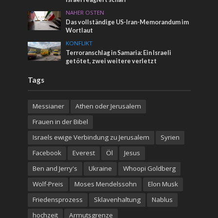
NAHER OSTEN
Das vollständige US-Iran-Memorandum im
Wortlaut
KONFLIKT
Terroranschlag in Samaria: Ein Israeli
getötet, zwei weitere verletzt
Tags
Messianer
Athen oder Jerusalem
Frauen in der Bibel
Israels ewige Verbindung zu Jerusalem
Syrien
Facebook
Everest
Öl
Jesus
Ben and Jerry's
Ukraine
Whoopi Goldberg
Wolf-Preis
Moses Mendelssohn
Elon Musk
Friedensprozess
Sklavenhaltung
Nablus
hochzeit
Armutsgrenze