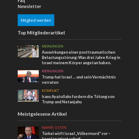
Faq
Newsletter
Mitglied werden
Top Mitgliederartikel
MEINUNGEN
Auswirkungen einer posttraumatischen
Belastungsstörung: Was drei Jahre Krieg in
Israel meinem Körper angetan haben.
MEINUNGEN
Trump hat Israel … und sein Vermächtnis
verraten
KONFLIKT
Irans Ayatollahs fordern die Tötung von
Trump und Netanjahu
Meistgelesene Artikel
NAHER OSTEN
Türkei wirft Israel „Völkermord“ vor –
Israel reagiert scharf