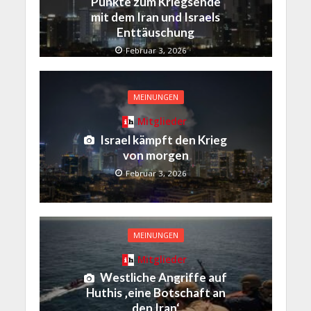
Punkte zum Kriegsende
mit dem Iran und Israels
Enttäuschung
Februar 3, 2026
MEINUNGEN
Mitglieder
Israel kämpft den Krieg
von morgen
Februar 3, 2026
MEINUNGEN
Mitglieder
Westliche Angriffe auf
Huthis ‚eine Botschaft an
den Iran‘