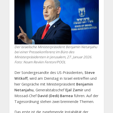
Der israelische Ministerpräsident Benjamin Netanjahu
bei einer Pressekonferenz im Büro des
Ministerpräsidenten in Jerusalem, 27. Januar 2026.
Foto: Noam Revkin Fenton/POOL
Der Sondergesandte des US-Präsidenten,
Steve
Witkoff
, wird am Dienstag in Israel eintreffen und
hier Gespräche mit Ministerpräsident
Benjamin
Netanjahu
, Generalstabschef
Ejal Zamir
und
Mossad-Chef
David (Dedi) Barnea
führen. Auf der
Tagesordnung stehen zwei brennende Themen.
Das erste ist die zunehmende Instabilität der