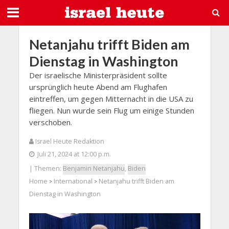
Netanjahu trifft Biden am
Dienstag in Washington
Der israelische Ministerpräsident sollte
ursprünglich heute Abend am Flughafen
eintreffen, um gegen Mitternacht in die USA zu
fliegen. Nun wurde sein Flug um einige Stunden
verschoben.
Israel Heute Redaktion
Juli 21, 2024 at 12:00 p.m.
| Themen:
Benjamin Netanjahu
,
Biden
Home
International
Netanjahu trifft Biden am
>
>
Dienstag in Washington