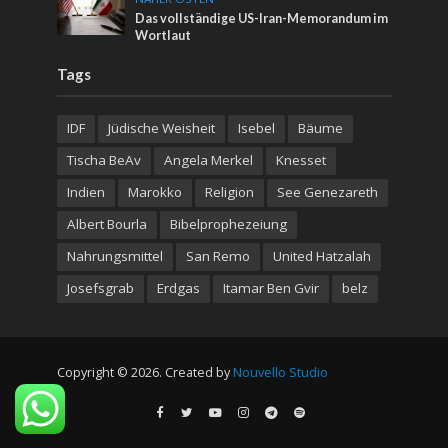
Das vollständige US-Iran-Memorandum im
Wortlaut
Tags
IDF
Jüdische Weisheit
Isebel
Bäume
Tischa BeAv
Angela Merkel
Knesset
Indien
Marokko
Religion
See Genezareth
Albert Bourla
Bibelprophezeiung
Nahrungsmittel
San Remo
United Hatzalah
Josefsgrab
Erdgas
Itamar Ben Gvir
belz
Copyright © 2026. Created by
Nouvello Studio