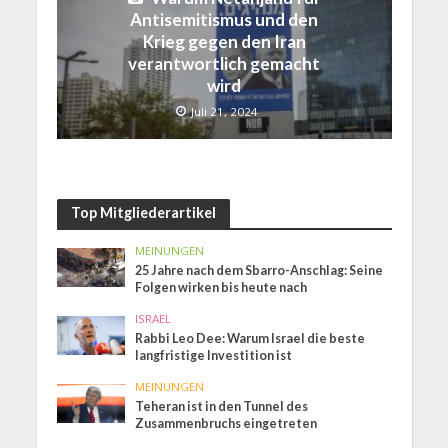
Antisemitismus und den
Krieg gegen den Iran
verantwortlich gemacht
wird
Juli 21, 2024
Top Mitgliederartikel
MEINUNGEN
25 Jahre nach dem Sbarro-Anschlag: Seine
Folgen wirken bis heute nach
ISRAEL
Rabbi Leo Dee: Warum Israel die beste
langfristige Investition ist
MEINUNGEN
Teheran ist in den Tunnel des
Zusammenbruchs eingetreten