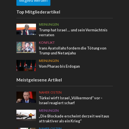
Mitglied werden
Top Mitgliederartikel
MEINUNGEN
Trump hat Israel … und sein Vermächtnis
verraten
KONFLIKT
Irans Ayatollahs fordern die Tötung von
Trump und Netanjahu
MEINUNGEN
Vom Pharao bis Erdogan
Meistgelesene Artikel
NAHER OSTEN
Türkei wirft Israel „Völkermord“ vor –
Israel reagiert scharf
MEINUNGEN
„Die Blockade erscheint derzeit weitaus
attraktiver als ein Krieg“
NAHER OSTEN