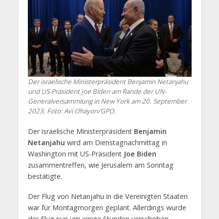
Der israelische Ministerpräsident Benjamin Netanjahu
und US-Präsident Joe Biden am Rande der UN-
Generalversammlung in New York am 20. September
2023. Foto: Avi Ohayon/GPO.
Der israelische Ministerpräsident
Benjamin
Netanjahu
wird am Dienstagnachmittag in
Washington mit US-Präsident
Joe Biden
zusammentreffen, wie Jerusalem am Sonntag
bestätigte.
Der Flug von Netanjahu in die Vereinigten Staaten
war für Montagmorgen geplant. Allerdings wurde
der Flug nun um einige Stunden verschoben,