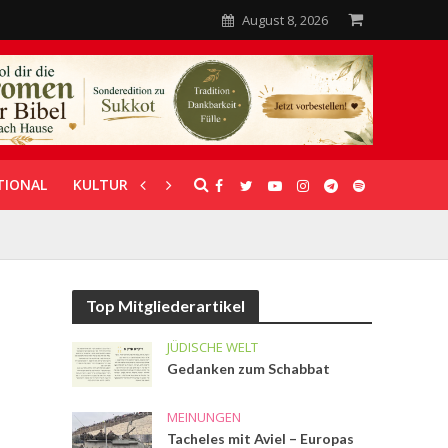
August 8, 2026
TIONAL
KULTUR
UNTERSTÜTZUNG
Top Mitgliederartikel
JÜDISCHE WELT
Gedanken zum Schabbat
MEINUNGEN
Tacheles mit Aviel – Europas