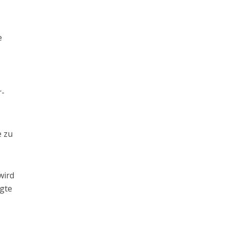
e
r-
e zu
wird
agte