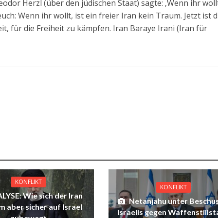
dor Herzl (über den jüdischen Staat) sagte: ‚Wenn ihr wollt
ch: Wenn ihr wollt, ist ein freier Iran kein Traum. Jetzt ist d
eit, für die Freiheit zu kämpfen. Iran Baraye Irani (Iran für
KONFLIKT
KONFLIKT
LYSE: Wie sich der Iran
Netanjahu unter Beschus
m aber sicher auf Israel
Israelis gegen Waffenstills
zubewegt