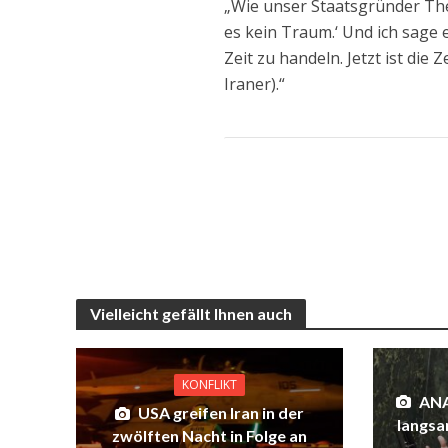
„Wie unser Staatsgründer Theo
es kein Traum.‘ Und ich sage eu
Zeit zu handeln. Jetzt ist die Z
Iraner).“
Vielleicht gefällt Ihnen auch
KONFLIKT
ANA
USA greifen Iran in der
langsa
zwölften Nacht in Folge an