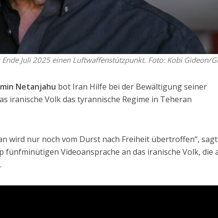
 Ende Juli 2025 einen Luftwaffenstützpunkt. Foto: Kobi Gideon/
amin Netanjahu
bot Iran Hilfe bei der Bewältigung seiner
as iranische Volk das tyrannische Regime in Teheran
n wird nur noch vom Durst nach Freiheit übertroffen“, sagt
p fünfminütigen Videoansprache an das iranische Volk, die
.