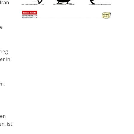
Iran
le
rieg
er in
om,
ren
n, ist