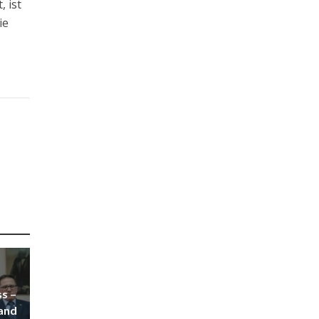
, ist
ie
s –
tand