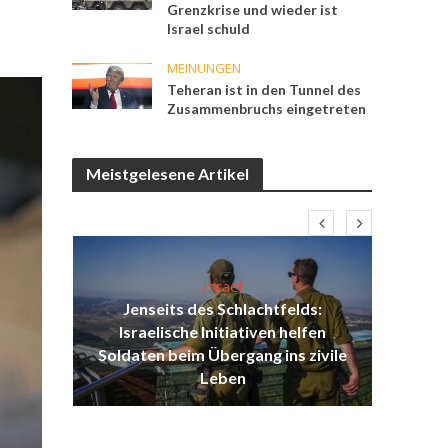
Grenzkrise und wieder ist
Israel schuld
MEINUNGEN
Teheran ist in den Tunnel des
Zusammenbruchs eingetreten
Meistgelesene Artikel
Israel
Jenseits des Schlachtfelds:
ist
Israelische Initiativen helfen
Isr
ul
Soldaten beim Übergang ins zivile
d
Leben