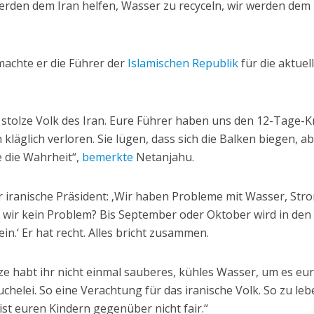
erden dem Iran helfen, Wasser zu recyceln, wir werden dem 
achte er die Führer der
Islamischen Republik
für die aktuel
 stolze Volk des Iran. Eure Führer haben uns den 12-Tage-K
läglich verloren. Sie lügen, dass sich die Balken biegen, ab
 die Wahrheit“,
bemerkte
Netanjahu.
r iranische Präsident: ‚Wir haben Probleme mit Wasser, Str
n wir kein Problem? Bis September oder Oktober wird in den
n.‘ Er hat recht. Alles bricht zusammen.
ze habt ihr nicht einmal sauberes, kühles Wasser, um es eu
helei. So eine Verachtung für das iranische Volk. So zu lebe
ist euren Kindern gegenüber nicht fair.“