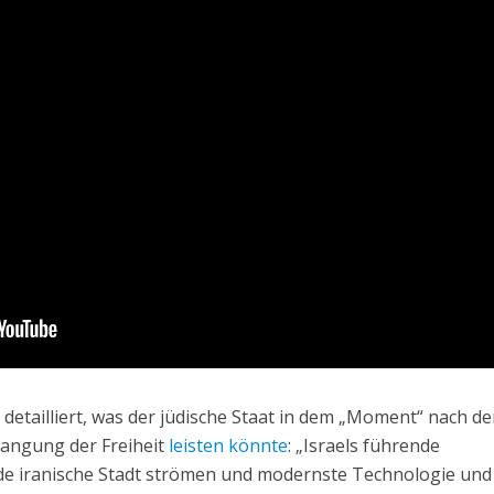
 detailliert, was der jüdische Staat in dem „Moment“ nach d
langung der Freiheit
leisten könnte
: „Israels führende
de iranische Stadt strömen und modernste Technologie und