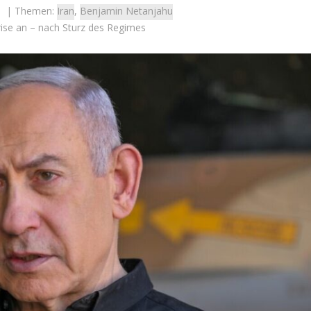
| Themen:
Iran
,
Benjamin Netanjahu
rise an – nach Sturz des Regimes
Israel
Israel
 Wahlen 2026: Das ist
Israelische Wahlen 2026: Das 
t – Vladimir Beliak
die Knesset – Moshe Abutb