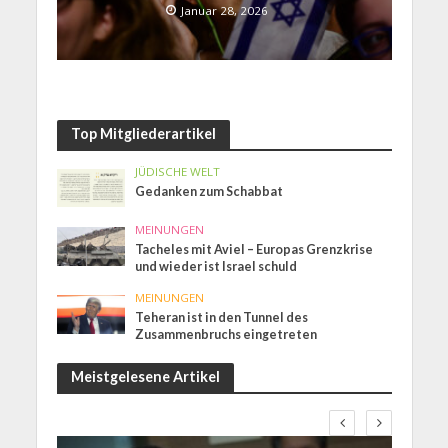
Januar 28, 2026
Top Mitgliederartikel
JÜDISCHE WELT
Gedanken zum Schabbat
MEINUNGEN
Tacheles mit Aviel – Europas Grenzkrise
und wieder ist Israel schuld
MEINUNGEN
Teheran ist in den Tunnel des
Zusammenbruchs eingetreten
Meistgelesene Artikel