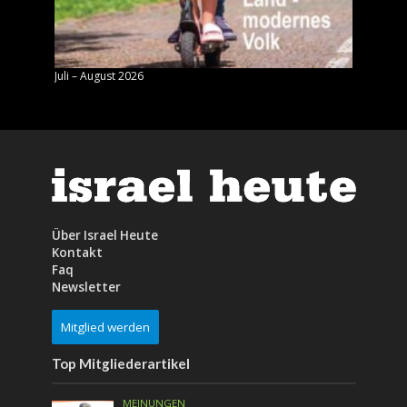
Juli – August 2026
Mai – J
Über Israel Heute
Kontakt
Faq
Newsletter
Mitglied werden
Top Mitgliederartikel
MEINUNGEN