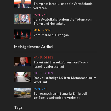
Trump hat Israel … und sein Vermächtnis
verraten
KONFLIKT
Irans Ayatollahs fordern die Tötung von
Trump und Netanjahu
MEINUNGEN
Vom Pharao bis Erdogan
Meistgelesene Artikel
NAHER OSTEN
Türkei wirft Israel „Völkermord“ vor –
Israel reagiert scharf
NAHER OSTEN
Das vollständige US-Iran-Memorandum im
Wortlaut
KONFLIKT
Terroranschlag in Samaria: Ein Israeli
getötet, zwei weitere verletzt
Tags