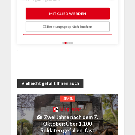
Magazin gedruckt
Magazin 
1 Probem
MITGLIED WERDEN
Beratungsgespräch buchen
n
Vielleicht gefällt Ihnen auch
ISRAEL
Mitglieder
Zwei Jahre nach dem 7.
Oktober: Über 1.100
Soldaten gefallen, fast