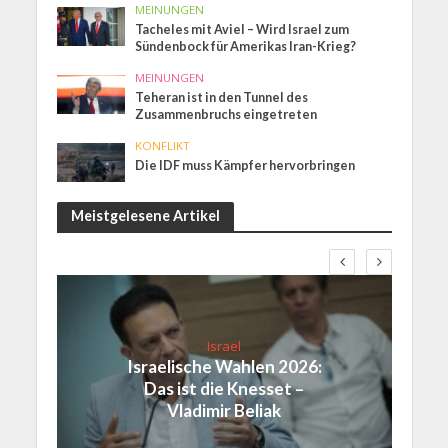
MEINUNGEN
Tacheles mit Aviel – Wird Israel zum
Sündenbock für Amerikas Iran-Krieg?
MEINUNGEN
Teheran ist in den Tunnel des
Zusammenbruchs eingetreten
KONFLIKT
Die IDF muss Kämpfer hervorbringen
Meistgelesene Artikel
Israel
Israelische Wahlen 2026:
Das ist die Knesset –
Vladimir Beliak