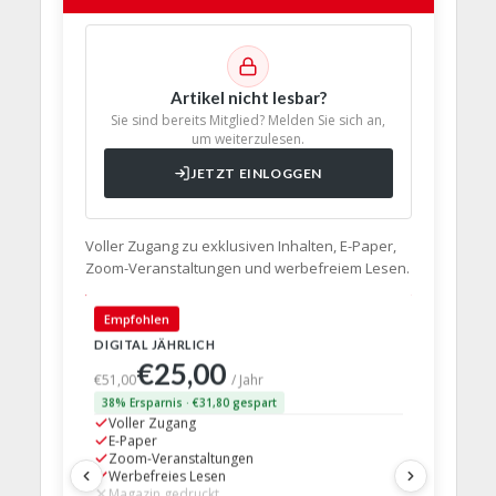
Artikel nicht lesbar?
Sie sind bereits Mitglied? Melden Sie sich an,
um weiterzulesen.
JETZT EINLOGGEN
Voller Zugang zu exklusiven Inhalten, E-Paper,
Zoom-Veranstaltungen und werbefreiem Lesen.
🇩🇪 Deut
Empfohlen
DIGITAL JÄHRLICH
PRINT + D
€25,00
€63,
€51,00
/ Jahr
38% Ersparnis · €31,80 gespart
24% Erspar
Voller Zugang
Voller Z
E-Paper
E-Paper
Zoom-Veranstaltungen
Zoom-Ve
Werbefreies Lesen
Werbefre