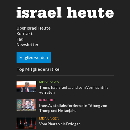
Über Israel Heute
Kontakt
Faq
Newsletter
Mitglied werden
Top Mitgliederartikel
MEINUNGEN
Trump hat Israel … und sein Vermächtnis
verraten
KONFLIKT
Irans Ayatollahs fordern die Tötung von
Trump und Netanjahu
MEINUNGEN
Vom Pharao bis Erdogan