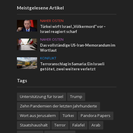
Meistgelesene Artikel
NAHER OSTEN
Türkei wirft Israel „Völkermord“ vor –
Israel reagiert scharf
NAHER OSTEN
Das vollständige US-Iran-Memorandum im
Wortlaut
KONFLIKT
Terroranschlag in Samaria: Ein Israeli
getötet, zwei weitere verletzt
Tags
Unterstützung für Israel
Trump
Zehn Pandemien der letzten Jahrhunderte
Wort aus Jerusalem
Türkei
Pandora Papers
Staatshaushalt
Terror
Falafel
Arab