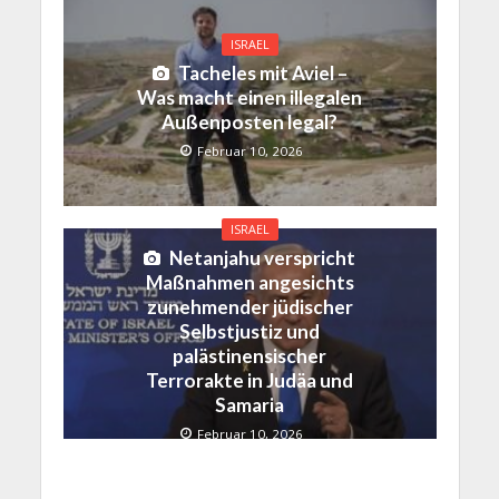
ISRAEL
Tacheles mit Aviel –
Was macht einen illegalen
Außenposten legal?
Februar 10, 2026
ISRAEL
Netanjahu verspricht
Maßnahmen angesichts
zunehmender jüdischer
Selbstjustiz und
palästinensischer
Terrorakte in Judäa und
Samaria
Februar 10, 2026