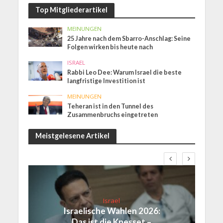
Top Mitgliederartikel
MEINUNGEN
25 Jahre nach dem Sbarro-Anschlag: Seine
Folgen wirken bis heute nach
ISRAEL
Rabbi Leo Dee: Warum Israel die beste
langfristige Investition ist
MEINUNGEN
Teheran ist in den Tunnel des
Zusammenbruchs eingetreten
Meistgelesene Artikel
Israel
Israelische Wahlen 2026:
Das ist die Knesset –