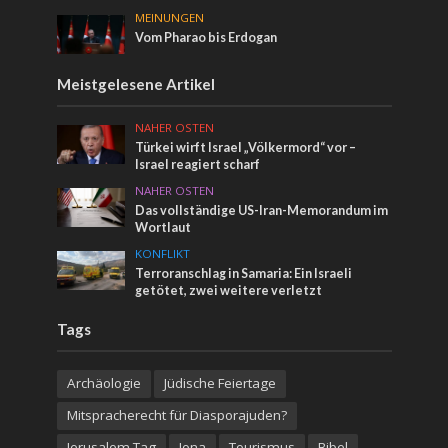
MEINUNGEN
Vom Pharao bis Erdogan
Meistgelesene Artikel
NAHER OSTEN
Türkei wirft Israel „Völkermord“ vor –
Israel reagiert scharf
NAHER OSTEN
Das vollständige US-Iran-Memorandum im
Wortlaut
KONFLIKT
Terroranschlag in Samaria: Ein Israeli
getötet, zwei weitere verletzt
Tags
Archäologie
Jüdische Feiertage
Mitspracherecht für Diasporajuden?
Jerusalem Tag
Jona
Tourismus
Bibel