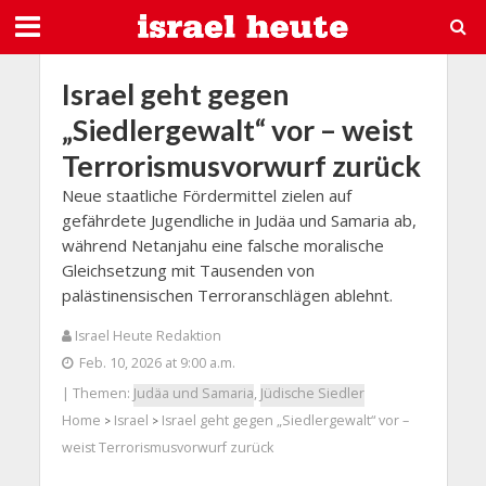
Israel geht gegen
„Siedlergewalt“ vor – weist
Terrorismusvorwurf zurück
Neue staatliche Fördermittel zielen auf
gefährdete Jugendliche in Judäa und Samaria ab,
während Netanjahu eine falsche moralische
Gleichsetzung mit Tausenden von
palästinensischen Terroranschlägen ablehnt.
Israel Heute Redaktion
Feb. 10, 2026 at 9:00 a.m.
| Themen:
Judäa und Samaria
,
Jüdische Siedler
Home
Israel
Israel geht gegen „Siedlergewalt“ vor –
>
>
weist Terrorismusvorwurf zurück