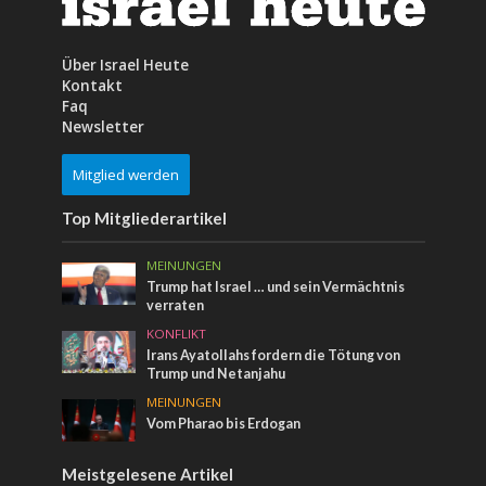
Über Israel Heute
Kontakt
Faq
Newsletter
Mitglied werden
Top Mitgliederartikel
MEINUNGEN
Trump hat Israel … und sein Vermächtnis
verraten
KONFLIKT
Irans Ayatollahs fordern die Tötung von
Trump und Netanjahu
MEINUNGEN
Vom Pharao bis Erdogan
Meistgelesene Artikel