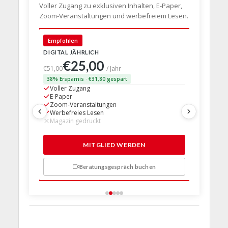
Voller Zugang zu exklusiven Inhalten, E-Paper,
Zoom-Veranstaltungen und werbefreiem Lesen.
🇩🇪 Deut
Empfohlen
DIGITAL JÄHRLICH
PRINT + D
€25,00
€63,
€51,00
/ Jahr
38% Ersparnis · €31,80 gespart
24% Erspar
Voller Zugang
Voller Z
E-Paper
E-Paper
Zoom-Veranstaltungen
Zoom-Ve
Werbefreies Lesen
Werbefre
Magazin gedruckt
Magazin 
1 Probem
MITGLIED WERDEN
Beratungsgespräch buchen
n