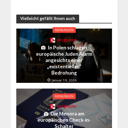
Vielleicht gefällt Ihnen auch
MEINUNGEN
Mitglieder
In Polen schlagen
europäische Juden Alarm
angesichts einer
„existentieller”
Bedrohung
Januar 19, 2026
MEINUNGEN
Mitglieder
Die Menora am
europäischen Check-in-
Schalter