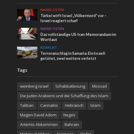
NAHER OSTEN
Türkei wirft Israel „Völkermord“ vor –
Israel reagiert scharf
NAHER OSTEN
Das vollständige US-Iran-Memorandum im
Wortlaut
KONFLIKT
Terroranschlag in Samaria: Ein Israeli
getötet, zwei weitere verletzt
Tags
weinberg israel
Schabbatlesung
Mossad
Die Juden Arabiens und die Schaffung des Islam
Taliban
Cannabis
Hebräisch
Islam
Magen David Adom
Negev
Artemis Abkommen
Bahrain
Mahmud Abbas
Aramäer
Opfer