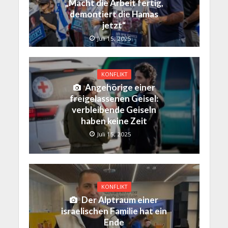
„Macht die Arbeit fertig,
demontiert die Hamas
jetzt“
Juli 15, 2025
KONFLIKT
Angehörige einer
freigelassenen Geisel:
verbleibende Geiseln
haben keine Zeit
Juli 15, 2025
KONFLIKT
Der Alptraum einer
israelischen Familie hat ein
Ende