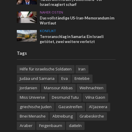
Israel reagiert scharf
NAHER OSTEN
Das vollständige US-Iran-Memorandum im
Wortlaut
KONFLIKT
Terroranschlag in Samaria: Ein Israeli
getötet, zwei weitere verletzt
Tags
Hilfe für israelische Soldaten
Iran
Judäa und Samaria
Eva
Entebbe
Jordanien
Mansour Abbas
Weihnachten
Miss Universe
Desmund Tutu
Vilna Gaon
griechische Juden
Gazastreifen
Al Jazeera
Bnei Menashe
Abtreibung
Grabeskirche
Araber
Feigenbaum
datteln