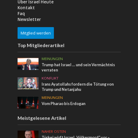
Über Israel Heute
Kontakt
Faq
Newsletter
Mitglied werden
Top Mitgliederartikel
MEINUNGEN
Trump hat Israel … und sein Vermächtnis
verraten
KONFLIKT
Irans Ayatollahs fordern die Tötung von
Trump und Netanjahu
MEINUNGEN
Vom Pharao bis Erdogan
Meistgelesene Artikel
NAHER OSTEN
Türkei wirft Israel „Völkermord“ vor –