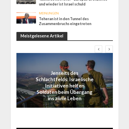
und wieder ist Israel schuld
MEINUNGEN
Teheran ist in den Tunnel des
Zusammenbruchs eingetreten
Meistgelesene Artikel
Israel
Jenseits des
Schlachtfelds: Israelische
Initiativen helfen
Soldaten beim Übergang
ins zivile Leben