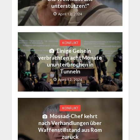
unterstützen!“
April 12, 2024
KONFLIKT
Einige Geiseln
verbrachten acht Monate
ununterbrochen in
Tunneln
April 12, 2024
KONFLIKT
Mossad-Chef kehrt
nach Verhandlungen über
Waffenstillstand aus Rom
zurück