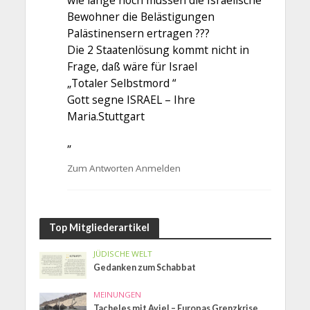
wie lange noch müssen die Israelische
Bewohner die Belästigungen
Palästinensern ertragen ???
Die 2 Staatenlösung kommt nicht in
Frage, daß wäre für Israel
„Totaler Selbstmord “
Gott segne ISRAEL – Ihre
Maria.Stuttgart
„
Zum Antworten Anmelden
Top Mitgliederartikel
JÜDISCHE WELT
Gedanken zum Schabbat
MEINUNGEN
Tacheles mit Aviel – Europas Grenzkrise