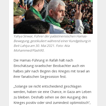
Yahya Sinwar, Führer der palästinensischen Hamas-
Bewegung, gestikuliert während einer Kundgebung in
Beit Lahiya am 30. Mai 2021. Foto: Atia
Mohammed/Flash90.
Die Hamas-Führung in Rafah hält nach
Einschätzung israelischer Beobachter auch ein
halbes Jahr nach Beginn des Krieges mit Israel an
ihrer fanatischen Siegesvision fest.
„Solange sie nicht entscheidend geschlagen
werden, haben sie eine Chance, in Gaza am Leben
zu bleiben. Deshalb sehen sie den Ausgang des
Krieges positiv oder sind zumindest optimistisch“,