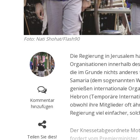
Foto: Nati Shohat/Flash90
Die Regierung in Jerusalem h
Organisationen innerhalb de
die im Grunde nichts anderes 
Samaria (dem sogenannten West
genießen internationale Orga
Hebron (Temporäre Internatio
Kommentar
obwohl ihre Mitglieder oft ähn
hinzufügen
Regierung viel einfacher, so
Der Knessetabgeordnete Moti Y
Teilen Sie dies!
fordert vom Premierminister, 