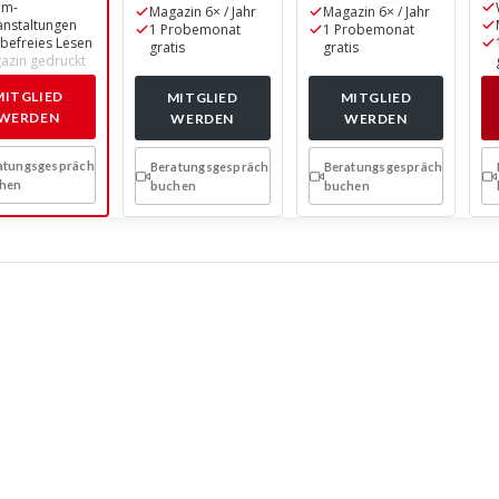
om-
Magazin 6× / Jahr
Magazin 6× / Jahr
anstaltungen
1 Probemonat
1 Probemonat
befreies Lesen
gratis
gratis
azin gedruckt
MITGLIED
MITGLIED
MITGLIED
WERDEN
WERDEN
WERDEN
atungsgespräch
Beratungsgespräch
Beratungsgespräch
hen
buchen
buchen