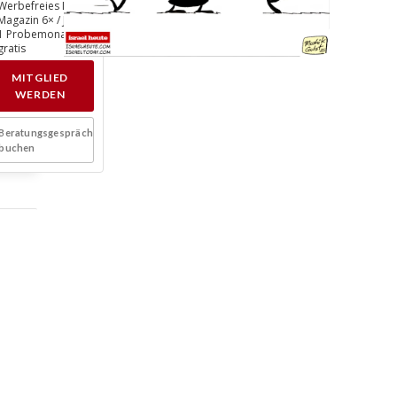
Werbefreies Lesen
Magazin 6× / Jahr
1 Probemonat
gratis
MITGLIED
WERDEN
Beratungsgespräch
buchen