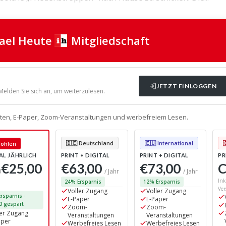
rael Heute
Mitgliedschaft
JETZT EINLOGGEN
 Melden Sie sich an, um weiterzulesen.
alten, E-Paper, Zoom-Veranstaltungen und werbefreiem Lesen.
🇩🇪 Deutschland
🇪🇺 International
ohlen
AL JÄHRLICH
PRINT + DIGITAL
PRINT + DIGITAL
PR
€25,00
€63,00
€73,00
C
0
/ Jahr
/ Jahr
Ink
24% Ersparnis
12% Ersparnis
Ver
Voller Zugang
Voller Zugang
rsparnis ·
E-Paper
E-Paper
0 gespart
Zoom-
Zoom-
ler Zugang
Veranstaltungen
Veranstaltungen
aper
Werbefreies Lesen
Werbefreies Lesen