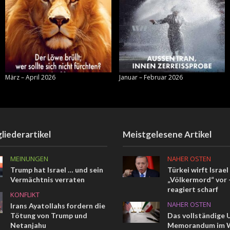
März – April 2026
Januar – Februar 2026
liederartikel
Meistgelesene Artikel
MEINUNGEN
NAHER OSTEN
Trump hat Israel … und sein
Türkei wirft Israel
Vermächtnis verraten
„Völkermord“ vor –
reagiert scharf
KONFLIKT
NAHER OSTEN
Irans Ayatollahs fordern die
Tötung von Trump und
Das vollständige 
Netanjahu
Memorandum im W