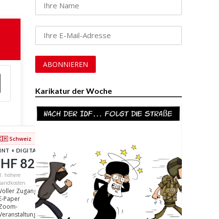
Karikatur der Woche
🇨🇭 Schweiz
INT + DIGITAL
HF 82
/ Jahr
l. höhere
sandkosten
Voller Zugang
E-Paper
Zoom-
Veranstaltungen