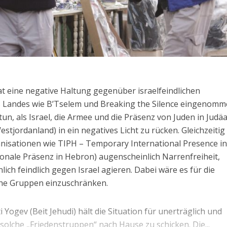
at eine negative Haltung gegenüber israelfeindlichen
s Landes wie B’Tselem und Breaking the Silence eingenomm
tun, als Israel, die Armee und die Präsenz von Juden in Judä
jordanland) in ein negatives Licht zu rücken. Gleichzeitig
nisationen wie TIPH – Temporary International Presence i
nale Präsenz in Hebron) augenscheinlich Narrenfreiheit,
lich feindlich gegen Israel agieren. Dabei wäre es für die
lche Gruppen einzuschränken.
ogev (Beit Jehudi) hält die Situation für unerträglich und
solche „Friedenstruppen“ nach Hause zu schicken. Die...