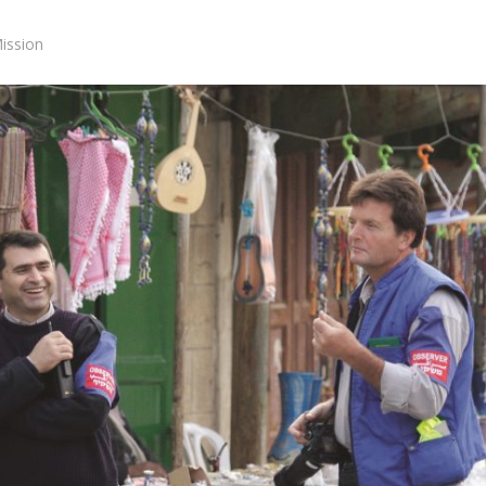
ission
Israel
des Schlachtfelds:
Israel
e Initiativen helfen
Israelische Wahlen 2026: Das 
m Übergang ins zivile
die Knesset – Moshe Abutb
Leben