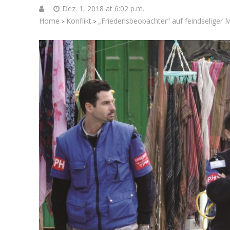
Dez. 1, 2018 at 6:02 p.m.
Home
Konflikt
„Friedensbeobachter“ auf feindseliger M
>
>
Jenseits 
Israelisch
Soldaten bei