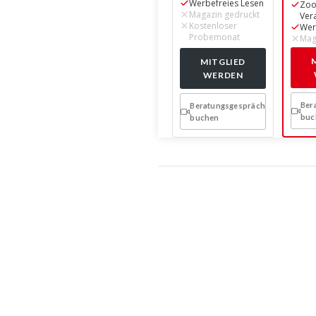
Werbefreies Lesen
Zo
Magazin gedruckt
Ver
Kostenloser
Wer
Probemonat
Mag
MITGLIED
WERDEN
Ber
Beratungsgespräch
buc
buchen