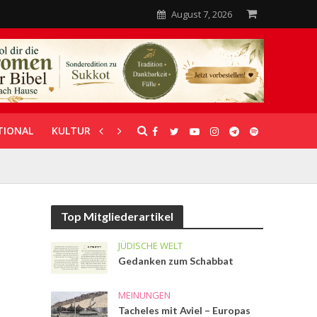
August 7, 2026
TIONAL
KULTUR
UNTERSTÜTZUNG
Top Mitgliederartikel
JÜDISCHE WELT
Gedanken zum Schabbat
MEINUNGEN
Tacheles mit Aviel – Europas