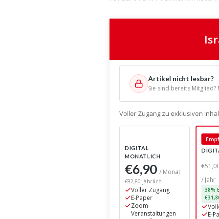
Is
Artikel nicht lesbar?
Sie sind bereits Mitglied?
Voller Zugang zu exklusiven Inh
Empf
DIGITAL
DIGIT
MONATLICH
€6,90
€51,0
/ Monat
/ Jahr
€82,80 jährlich
Voller Zugang
38% E
E-Paper
€31,8
Zoom-
Vol
Veranstaltungen
E-P