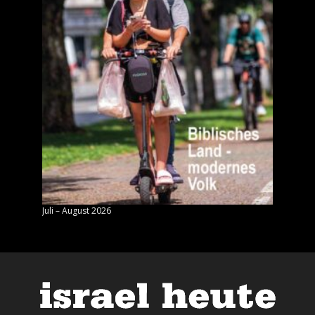
Juli – August 2026
Mai – J