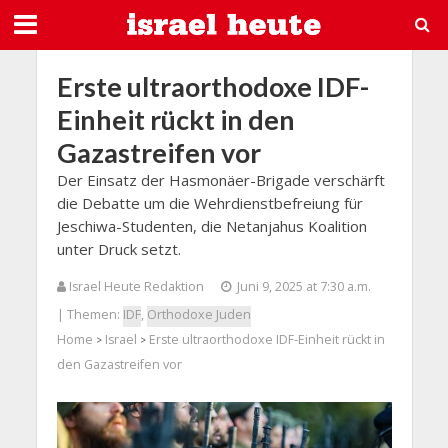
Erste ultraorthodoxe IDF-
Einheit rückt in den
Gazastreifen vor
Der Einsatz der Hasmonäer-Brigade verschärft
die Debatte um die Wehrdienstbefreiung für
Jeschiwa-Studenten, die Netanjahus Koalition
unter Druck setzt.
Israel Heute Redaktion
Juni 9, 2025 at 7:30 a.m.
| Themen:
IDF
,
Orthodoxe Juden
Home
Israel
Erste ultraorthodoxe IDF-Einheit rückt in
>
>
den Gazastreifen vor