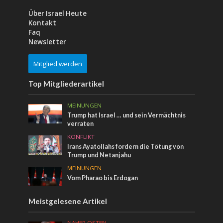
Über Israel Heute
Kontakt
Faq
Newsletter
Mitglied werden
Top Mitgliederartikel
MEINUNGEN
Trump hat Israel … und sein Vermächtnis
verraten
KONFLIKT
Irans Ayatollahs fordern die Tötung von
Trump und Netanjahu
MEINUNGEN
Vom Pharao bis Erdogan
Meistgelesene Artikel
NAHER OSTEN