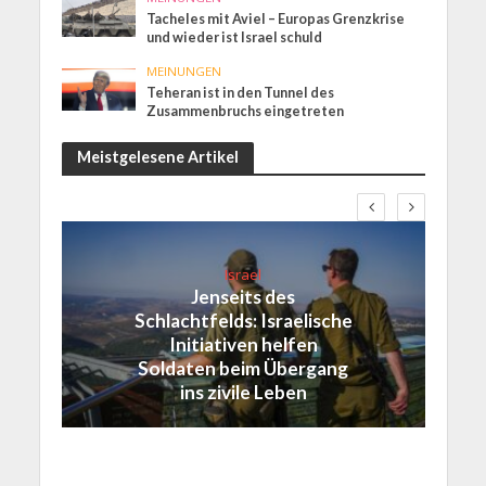
Tacheles mit Aviel – Europas Grenzkrise
und wieder ist Israel schuld
MEINUNGEN
Teheran ist in den Tunnel des
Zusammenbruchs eingetreten
Meistgelesene Artikel
Israel
Jenseits des
Schlachtfelds: Israelische
Initiativen helfen
Soldaten beim Übergang
ins zivile Leben