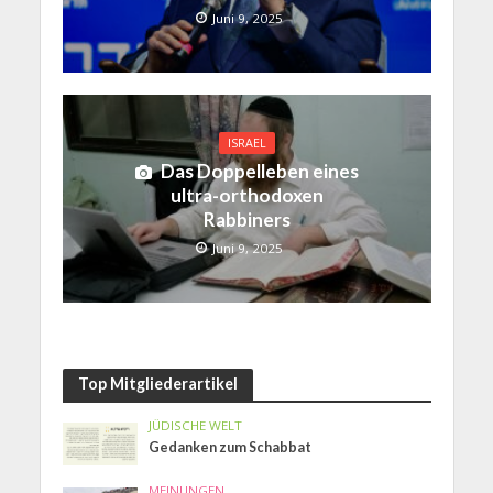
Juni 9, 2025
ISRAEL
Das Doppelleben eines
ultra-orthodoxen
Rabbiners
Juni 9, 2025
Top Mitgliederartikel
JÜDISCHE WELT
Gedanken zum Schabbat
MEINUNGEN