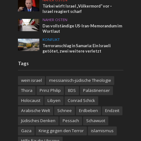
Türkei wirft Israel „Völkermord“ vor –
Israel reagiert scharf
NAHER OSTEN
Das vollständige US-Iran-Memorandum im
Wortlaut
KONFLIKT
Terroranschlag in Samaria: Ein Israeli
getötet, zwei weitere verletzt
Tags
wein israel
messianisch-jüdische Theologie
Thora
Prinz Philip
BDS
Palästinenser
Holocaust
Libyen
Conrad Schick
Arabische Welt
Schnee
Erdbeben
Endzeit
Jüdisches Denken
Pessach
Schawuot
Gaza
Krieg gegen den Terror
islamismus
Hilfe für die Ukraine