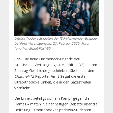
Ultraorthodoxe Soldaten der IDF-Hasmonäer-Brigade
bei ihrer Vereidigung am 27. Februar 2025. Foto:
Jonathan Shaul/Flash90.
(JNS) Die neue Hasmonäer-Brigade der
Israelischen Verteidigungsstreitkräfte (IDF) hat am
Sonntag Geschichte geschrieben: Sie ist laut dem
Channel-12
-Reporter
Amit Segal
die erste
ultraorthodoxe Einheit, die in den Gazastreifen
vorrückt
.
Die Einheit beteiligt sich am Kampf gegen die
Hamas – mitten in einer heftigen Debatte über die
Befreiung ultraorthodoxer Jeschiwa-Studenten