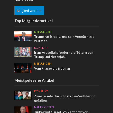
Mitglied werden
Top Mitgliederartikel
MEINUNGEN
Trump hat Israel … und sein Vermächtnis
verraten
KONFLIKT
Irans Ayatollahs fordern die Tötung von
Trump und Netanjahu
MEINUNGEN
Vom Pharao bis Erdogan
Meistgelesene Artikel
KONFLIKT
Zwei israelische Soldaten im Südlibanon
gefallen
NAHER OSTEN
Türkei wirft Israel „Völkermord“ vor –