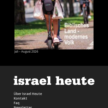
Juli – August 2026
Mai – J
Über Israel Heute
Kontakt
Faq
Newsletter