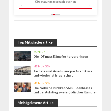
Beratungsgespräch buchen
n
Top Mitgliederartikel
KONFLIKT
Die IDF muss Kämpfer hervorbringen
MEINUNGEN
Tacheles mit Aviel – Europas Grenzkrise
und wieder ist Israel schuld
MEINUNGEN
Die tödliche Rückkehr des Judenhasses
und der Aufstieg zweier jüdischer Kämpfer
Meistgelesene Artikel