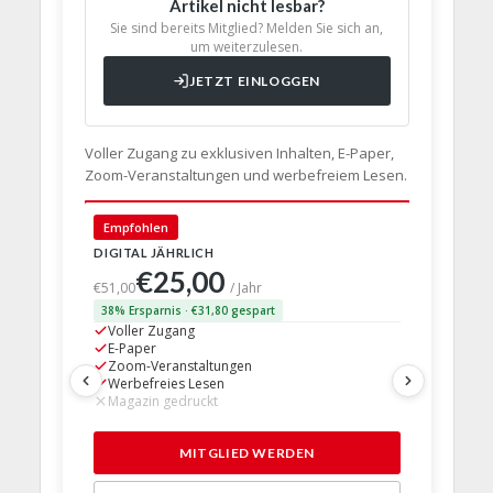
Artikel nicht lesbar?
Sie sind bereits Mitglied? Melden Sie sich an,
um weiterzulesen.
JETZT EINLOGGEN
Voller Zugang zu exklusiven Inhalten, E-Paper,
Zoom-Veranstaltungen und werbefreiem Lesen.
🇩🇪 Deut
Empfohlen
DIGITAL JÄHRLICH
PRINT + D
€25,00
€63,
€51,00
/ Jahr
38% Ersparnis · €31,80 gespart
24% Erspar
Voller Zugang
Voller Z
E-Paper
E-Paper
Zoom-Veranstaltungen
Zoom-Ve
Werbefreies Lesen
Werbefre
Magazin gedruckt
Magazin 
1 Probem
MITGLIED WERDEN