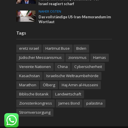
Israel reagiert scharf
NAHER OSTEN
Das vollständige US-Iran-Memorandum im
Wortlaut
Tags
eretz israel
Hartmut Buse
Biden
Jüdischer Messianismus
zionismus
Hamas
Vereinte Nationen
China
Cybersicherheit
Kasachstan
Israelische Weltraumbehörde
Marathon
Ölberg
Haj Amin al-Husseini
Biblische Botanik
Landwirtschaft
Zionistenkongress
James Bond
palästina
Stromversorgung