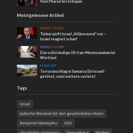
Vom Pharao bis Erdogan
Meistgelesene Artikel
NAHER OSTEN
Türkei wirft Israel „Völkermord“ vor –
Israel reagiert scharf
NAHER OSTEN
Das vollständige US-Iran-Memorandum im
Wortlaut
KONFLIKT
Terroranschlag in Samaria: Ein Israeli
getötet, zwei weitere verletzt
Tags
Israel
Jüdische Weisheit für den gewöhnlichen Mann
Benjamin Netanjahu
USA
christlicher zionismus
Tempelberg
Medien