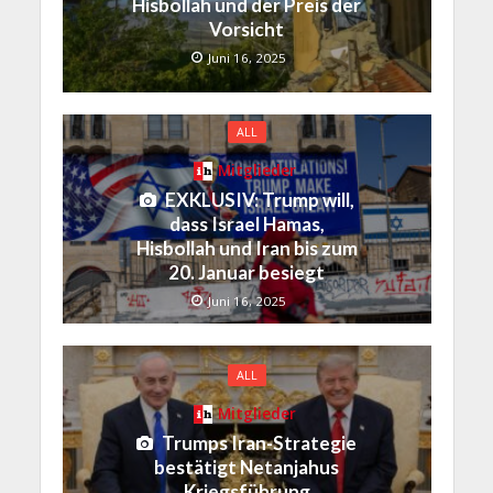
Hisbollah und der Preis der
Vorsicht
Juni 16, 2025
ALL
Mitglieder
EXKLUSIV: Trump will,
dass Israel Hamas,
Hisbollah und Iran bis zum
20. Januar besiegt
Juni 16, 2025
ALL
Mitglieder
Trumps Iran-Strategie
bestätigt Netanjahus
Kriegsführung