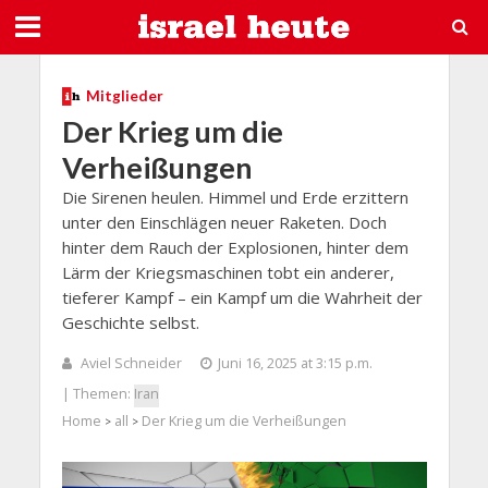
Mitglieder
Der Krieg um die
Verheißungen
Die Sirenen heulen. Himmel und Erde erzittern
unter den Einschlägen neuer Raketen. Doch
hinter dem Rauch der Explosionen, hinter dem
Lärm der Kriegsmaschinen tobt ein anderer,
tieferer Kampf – ein Kampf um die Wahrheit der
Geschichte selbst.
Aviel Schneider
Juni 16, 2025 at 3:15 p.m.
| Themen:
Iran
Home
all
Der Krieg um die Verheißungen
>
>