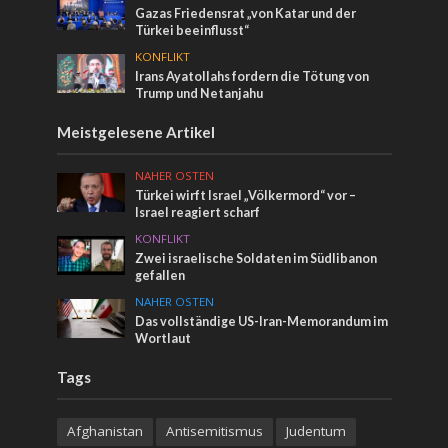
Gazas Friedensrat „von Katar und der
Türkei beeinflusst“
KONFLIKT
Irans Ayatollahs fordern die Tötung von
Trump und Netanjahu
Meistgelesene Artikel
NAHER OSTEN
Türkei wirft Israel „Völkermord“ vor –
Israel reagiert scharf
KONFLIKT
Zwei israelische Soldaten im Südlibanon
gefallen
NAHER OSTEN
Das vollständige US-Iran-Memorandum im
Wortlaut
Tags
Afghanistan
Antisemitismus
Judentum