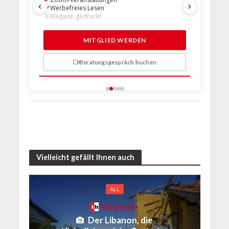
Werbefreies Lesen
Werbefre
Magazin gedruckt
Magazin 
1 Probem
MITGLIED WERDEN
Beratungsgespräch buchen
n
Vielleicht gefällt Ihnen auch
ALL
Mitglieder
Der Libanon, die