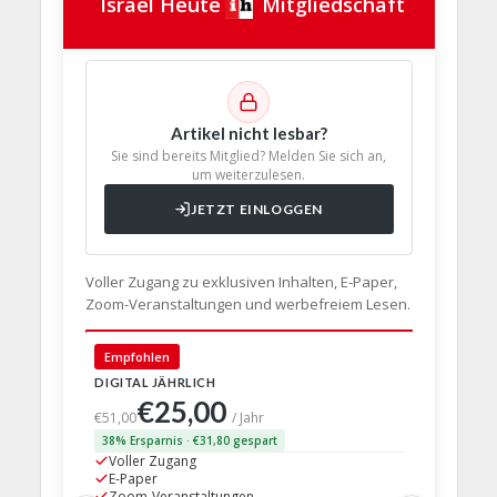
Israel Heute
Mitgliedschaft
Artikel nicht lesbar?
Sie sind bereits Mitglied? Melden Sie sich an,
um weiterzulesen.
JETZT EINLOGGEN
Voller Zugang zu exklusiven Inhalten, E-Paper,
Zoom-Veranstaltungen und werbefreiem Lesen.
🇩🇪 Deut
Empfohlen
DIGITAL JÄHRLICH
PRINT + D
€25,00
€63,
€51,00
/ Jahr
38% Ersparnis · €31,80 gespart
24% Erspar
Voller Zugang
Voller Z
E-Paper
E-Paper
Zoom-Veranstaltungen
Zoom-Ve