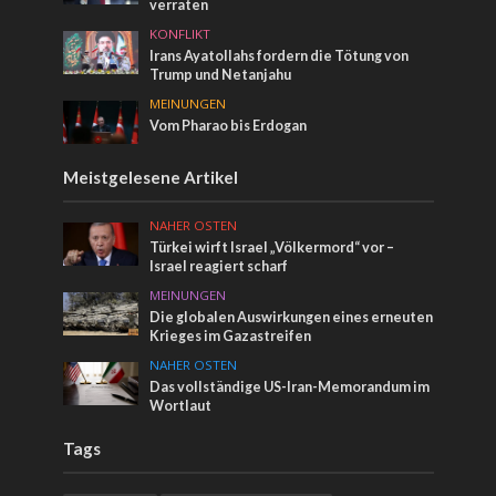
verraten
KONFLIKT
Irans Ayatollahs fordern die Tötung von
Trump und Netanjahu
MEINUNGEN
Vom Pharao bis Erdogan
Meistgelesene Artikel
NAHER OSTEN
Türkei wirft Israel „Völkermord“ vor –
Israel reagiert scharf
MEINUNGEN
Die globalen Auswirkungen eines erneuten
Krieges im Gazastreifen
NAHER OSTEN
Das vollständige US-Iran-Memorandum im
Wortlaut
Tags