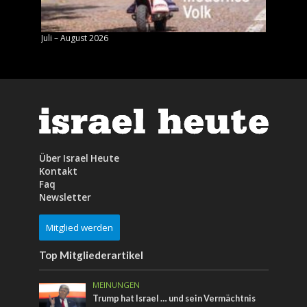
Juli – August 2026
Mai – J
Über Israel Heute
Kontakt
Faq
Newsletter
Mitglied werden
Top Mitgliederartikel
MEINUNGEN
Trump hat Israel … und sein Vermächtnis