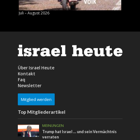
Juli – August 2026
Mai – J
Über Israel Heute
Kontakt
Faq
Newsletter
Mitglied werden
Top Mitgliederartikel
MEINUNGEN
Trump hat Israel … und sein Vermächtnis
verraten