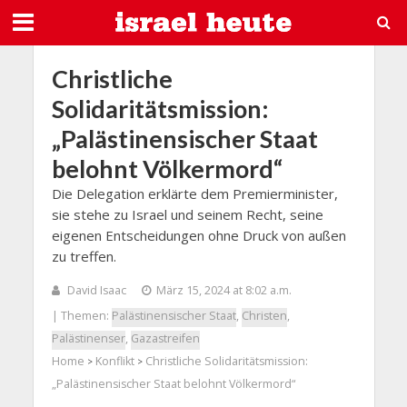
Christliche
Solidaritätsmission:
„Palästinensischer Staat
belohnt Völkermord“
Die Delegation erklärte dem Premierminister,
sie stehe zu Israel und seinem Recht, seine
eigenen Entscheidungen ohne Druck von außen
zu treffen.
David Isaac
März 15, 2024 at 8:02 a.m.
| Themen:
Palästinensischer Staat
,
Christen
,
Palästinenser
,
Gazastreifen
Home
Konflikt
Christliche Solidaritätsmission:
>
>
„Palästinensischer Staat belohnt Völkermord“