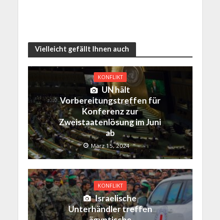
Vielleicht gefällt Ihnen auch
KONFLIKT
UN hält
Vorbereitungstreffen für
Konferenz zur
Zweistaatenlösung im Juni
ab
März 15, 2024
KONFLIKT
Israelische
Unterhändler treffen
ägyptische