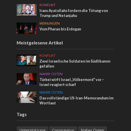
KONFLIKT
Irans Ayatollahs fordern die Tötung von
Trump und Netanjahu
MEINUNGEN
Vom Pharao bis Erdogan
Meistgelesene Artikel
KONFLIKT
Zwei israelische Soldaten im Südlibanon
gefallen
NAHER OSTEN
Türkei wirft Israel „Völkermord“ vor –
Israel reagiert scharf
NAHER OSTEN
Das vollständige US-Iran-Memorandum im
Wortlaut
Tags
Unterstützung
Coronavirus
Naher Osten