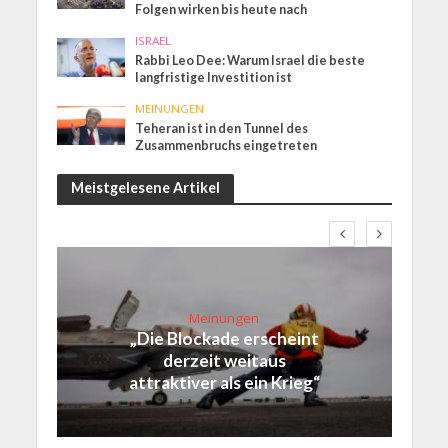
Folgen wirken bis heute nach
ISRAEL
Rabbi Leo Dee: Warum Israel die beste
langfristige Investition ist
MEINUNGEN
Teheran ist in den Tunnel des
Zusammenbruchs eingetreten
Meistgelesene Artikel
Meinungen
„Die Blockade erscheint
derzeit weitaus
attraktiver als ein Krieg“