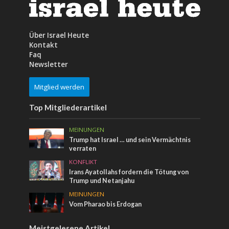
Über Israel Heute
Kontakt
Faq
Newsletter
Mitglied werden
Top Mitgliederartikel
MEINUNGEN
Trump hat Israel … und sein Vermächtnis
verraten
KONFLIKT
Irans Ayatollahs fordern die Tötung von
Trump und Netanjahu
MEINUNGEN
Vom Pharao bis Erdogan
Meistgelesene Artikel