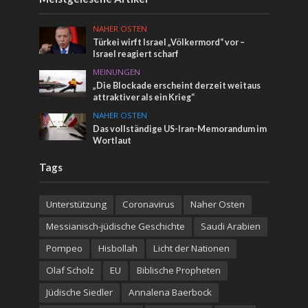
NAHER OSTEN
Türkei wirft Israel „Völkermord“ vor –
Israel reagiert scharf
MEINUNGEN
„Die Blockade erscheint derzeit weitaus
attraktiver als ein Krieg“
NAHER OSTEN
Das vollständige US-Iran-Memorandum im
Wortlaut
Tags
Unterstützung
Coronavirus
Naher Osten
Messianisch-jüdische Geschichte
Saudi Arabien
Pompeo
Hisbollah
Licht der Nationen
Olaf Scholz
EU
Biblische Propheten
Jüdische Siedler
Annalena Baerbock