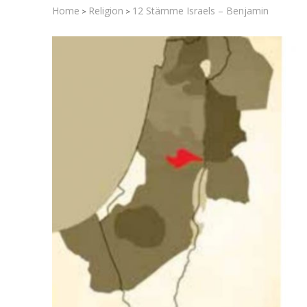
Home
Religion
12 Stämme Israels – Benjamin
>
>
Netanjahu 
für Trum