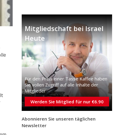
Mitgliedschaft bei Israel
Heute
n
lle
Für den Preis einer Tasse Kaffee haben
Sie vollen Zugriff auf alle Inhalte der
Mitglieder
lt
Werden Sie Mitglied für nur €6.90
f
Abonnieren Sie unseren täglichen
Newsletter
amm