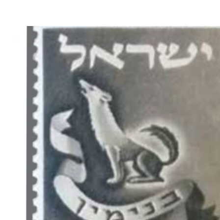
Naher Osten
Konflikt
„Besonders zynisch“: Israel w
stellt klare Grenzen
arabische Kritik an Tempelbe
ps Gaza-Fahrplan
Gebeten zurück