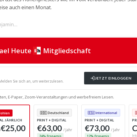
eise auch einen Monat.
amin....
rael Heute
Mitgliedschaft
JETZT EINLOGGEN
 Melden Sie sich an, um weiterzulesen.
alten, E-Paper, Zoom-Veranstaltungen und werbefreiem Lesen.
ohlen
🇩🇪 Deutschland
🇪🇺 International
AL JÄHRLICH
PRINT + DIGITAL
PRINT + DIGITAL
PR
€25,00
€63,00
€73,00
C
0
/ Jahr
/ Jahr
Ink
24% Ersparnis
12% Ersparnis