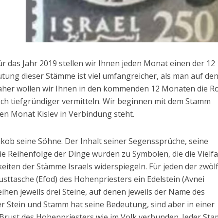
r das Jahr 2019 stellen wir Ihnen jeden Monat einen der 12
utung dieser Stämme ist viel umfangreicher, als man auf de
aher wollen wir Ihnen in den kommenden 12 Monaten die Ro
ch tiefgründiger vermitteln. Wir beginnen mit dem Stamm
en Monat Kislev in Verbindung steht.
akob seine Söhne. Der Inhalt seiner Segenssprüche, seine
ie Reihenfolge der Dinge wurden zu Symbolen, die die Vielfa
iten der Stämme Israels widerspiegeln. Für jeden der zwöl
sttasche (Efod) des Hohenpriesters ein Edelstein (Avnei
eihen jeweils drei Steine, auf denen jeweils der Name des
er Stein und Stamm hat seine Bedeutung, sind aber in einer
 Brust des Hohenpriesters wie im Volk verbunden. Jeder St