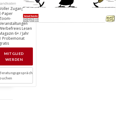
sandkosten
Voller Zugang
E-Paper
Zoom-
Veranstaltungen
Werbefreies Lesen
Magazin 6× / Jahr
1 Probemonat
gratis
MITGLIED
WERDEN
Beratungsgespräch
buchen