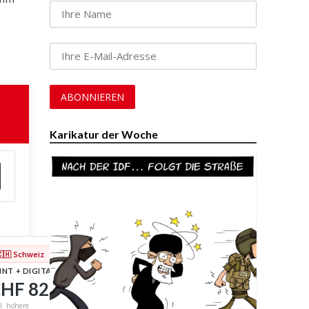
Karikatur der Woche
🇨🇭 Schweiz
INT + DIGITAL
HF 82
/ Jahr
l. höhere