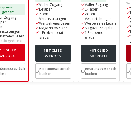
Ver
Voller Zugang
Voller Zugang
rsparnis ·
E-Paper
E-Paper
0 gespart
Zoom-
Zoom-
ler Zugang
Veranstaltungen
Veranstaltungen
aper
Werbefreies Lesen
Werbefreies Lesen
om-
Magazin 6× / Jahr
Magazin 6× / Jahr
anstaltungen
1 Probemonat
1 Probemonat
befreies Lesen
gratis
gratis
azin gedruckt
MITGLIED
MITGLIED
MITGLIED
WERDEN
WERDEN
WERDEN
atungsgespräch
Beratungsgespräch
Beratungsgespräch
hen
buchen
buchen