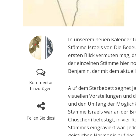
In unserem neuen Kalender fü
Stämme Israels vor. Die Bede
ersten Blick vermuten mag, d
der einzelnen Stämme hier no
Benjamin, der mit dem aktuell
Kommentar
A uf dem Sterbebett segnet J
hinzufügen
visuellen Vorstellungen und d
und den Umfang der Möglichke
Stämme Israels war an der Bru
Teilen Sie dies!
Choschen) befestigt, in vier R
Stammes eingraviert war. Jed
geistlichen Harmonie auf der