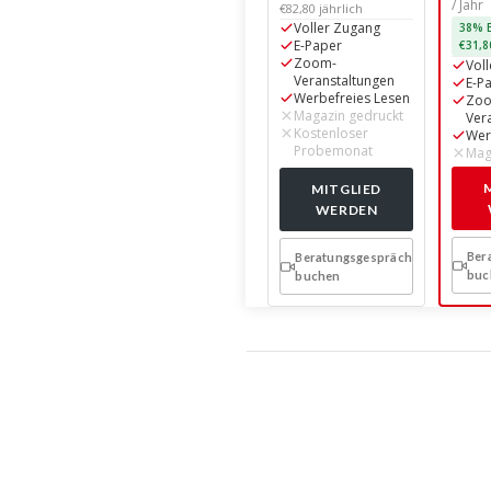
/ Jahr
€82,80 jährlich
38% E
Voller Zugang
€31,8
E-Paper
Vol
Zoom-
E-P
Veranstaltungen
Zo
Werbefreies Lesen
Ver
Magazin gedruckt
Wer
Kostenloser
Mag
Probemonat
MITGLIED
WERDEN
Ber
Beratungsgespräch
buc
buchen