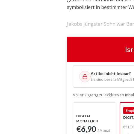
symbolisiert in bestimmter W
Jakobs jüngster Sohn war Benj
Is
Artikel nicht lesbar?
Sie sind bereits Mitglied?
Voller Zugang zu exklusiven Inh
Empf
DIGITAL
DIGIT
MONATLICH
€51,0
€6,90
/ Monat