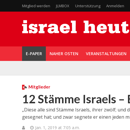
Mitglied werden
JLMBOX
Unterstützung
Anmelden
E-PAPER
NAHER OSTEN
VERANSTALTUNGEN
Mitglieder
12 Stämme Israels –
„Diese alle sind Stämme Israels, ihrer zwölf; und d
gesegnet hat; und zwar segnete er einen jeden m
Jan. 1, 2019 at 7:05 a.m.