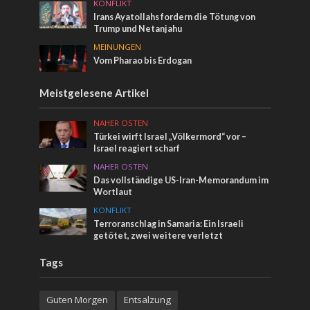
KONFLIKT
Irans Ayatollahs fordern die Tötung von
Trump und Netanjahu
MEINUNGEN
Vom Pharao bis Erdogan
Meistgelesene Artikel
NAHER OSTEN
Türkei wirft Israel „Völkermord“ vor –
Israel reagiert scharf
NAHER OSTEN
Das vollständige US-Iran-Memorandum im
Wortlaut
KONFLIKT
Terroranschlag in Samaria: Ein Israeli
getötet, zwei weitere verletzt
Tags
Guten Morgen
Entsalzung