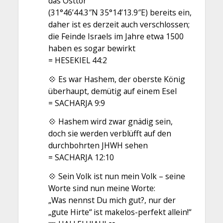
das Osttor
(31°46’44.3″N 35°14’13.9″E) bereits ein,
daher ist es derzeit auch verschlossen;
die Feinde Israels im Jahre etwa 1500
haben es sogar bewirkt
= HESEKIEL 44:2
💠 Es war Hashem, der oberste König
überhaupt, demütig auf einem Esel
= SACHARJA 9:9
💠 Hashem wird zwar gnädig sein,
doch sie werden verblüfft auf den
durchbohrten JHWH sehen
= SACHARJA 12:10
💠 Sein Volk ist nun mein Volk – seine
Worte sind nun meine Worte:
„Was nennst Du mich gut?, nur der
„gute Hirte“ ist makelos-perfekt allein!“