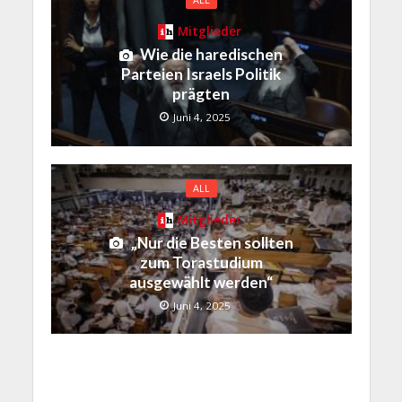
Mitglieder
Wie die haredischen
Parteien Israels Politik
prägten
Juni 4, 2025
ALL
Mitglieder
„Nur die Besten sollten
zum Torastudium
ausgewählt werden“
Juni 4, 2025