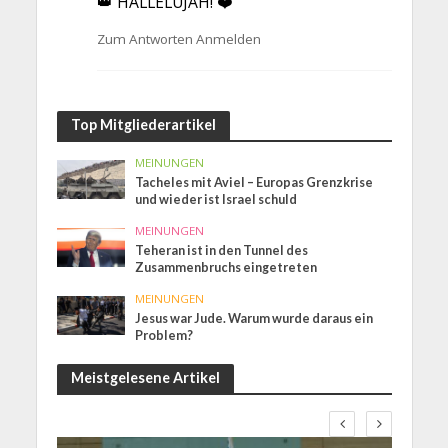
👑 HALLELUJAH! ❤️
Zum Antworten Anmelden
Top Mitgliederartikel
MEINUNGEN
Tacheles mit Aviel – Europas Grenzkrise
und wieder ist Israel schuld
MEINUNGEN
Teheran ist in den Tunnel des
Zusammenbruchs eingetreten
MEINUNGEN
Jesus war Jude. Warum wurde daraus ein
Problem?
Meistgelesene Artikel