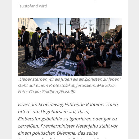
Faustpfand wird
„Lieber sterben wir als Juden als als Zionisten zu leben“
steht auf einem Protestplakat, Jerusalem, Mai 2025.
Foto: Chaim Goldberg/Flash90
Israel am Scheideweg.Führende Rabbiner rufen
offen zum Ungehorsam auf, dazu,
Einberufungsbefehle zu ignorieren oder gar zu
zerreißen. Premierminister Netanjahu steht vor
einem politischen Dilemma, das seine