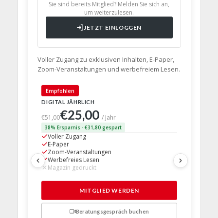
Sie sind bereits Mitglied? Melden Sie sich an,
um weiterzulesen.
JETZT EINLOGGEN
Voller Zugang zu exklusiven Inhalten, E-Paper,
Zoom-Veranstaltungen und werbefreiem Lesen.
🇩🇪 Deut
Empfohlen
DIGITAL JÄHRLICH
PRINT + D
€25,00
€63,
€51,00
/ Jahr
38% Ersparnis · €31,80 gespart
24% Erspar
Voller Zugang
Voller Z
E-Paper
E-Paper
Zoom-Veranstaltungen
Zoom-Ve
Werbefreies Lesen
Werbefre
Magazin gedruckt
Magazin 
1 Probem
MITGLIED WERDEN
Beratungsgespräch buchen
n