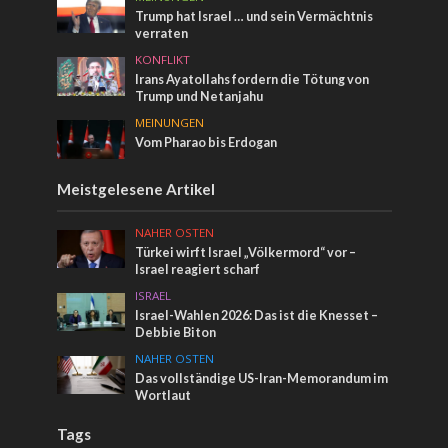
Trump hat Israel … und sein Vermächtnis
verraten
KONFLIKT
Irans Ayatollahs fordern die Tötung von
Trump und Netanjahu
MEINUNGEN
Vom Pharao bis Erdogan
Meistgelesene Artikel
NAHER OSTEN
Türkei wirft Israel „Völkermord“ vor –
Israel reagiert scharf
ISRAEL
Israel-Wahlen 2026: Das ist die Knesset –
Debbie Biton
NAHER OSTEN
Das vollständige US-Iran-Memorandum im
Wortlaut
Tags