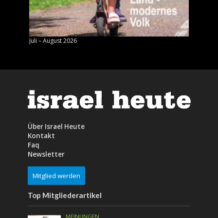
Juli – August 2026
Mai – J
Über Israel Heute
Kontakt
Faq
Newsletter
Mitglied werden
Top Mitgliederartikel
MEINUNGEN