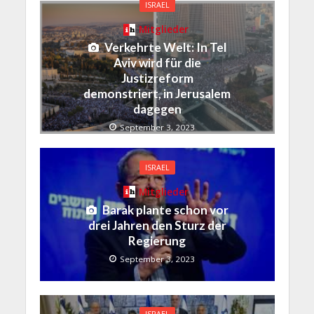
ISRAEL
Mitglieder
Verkehrte Welt: In Tel
Aviv wird für die
Justizreform
demonstriert, in Jerusalem
dagegen
September 3, 2023
ISRAEL
Mitglieder
Barak plante schon vor
drei Jahren den Sturz der
Regierung
September 3, 2023