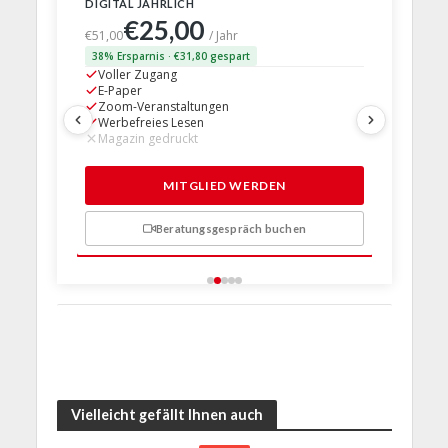
DIGITAL JÄHRLICH
PRINT + D
€25,00
€63,
€51,00
/ Jahr
38% Ersparnis · €31,80 gespart
24% Erspar
Voller Zugang
Voller Z
E-Paper
E-Paper
Zoom-Veranstaltungen
Zoom-Ve
Werbefreies Lesen
Werbefre
Magazin gedruckt
Magazin 
1 Probem
MITGLIED WERDEN
Beratungsgespräch buchen
n
Vielleicht gefällt Ihnen auch