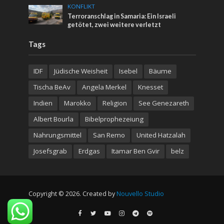
KONFLIKT
Terroranschlag in Samaria: Ein Israeli
getötet, zwei weitere verletzt
Tags
IDF
Jüdische Weisheit
Isebel
Bäume
Tischa BeAv
Angela Merkel
Knesset
Indien
Marokko
Religion
See Genezareth
Albert Bourla
Bibelprophezeiung
Nahrungsmittel
San Remo
United Hatzalah
Josefsgrab
Erdgas
Itamar Ben Gvir
belz
Copyright © 2026. Created by
Nouvello Studio