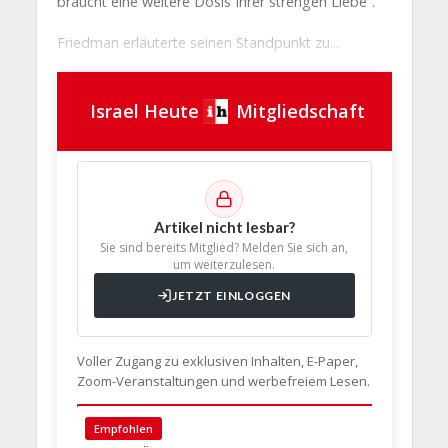
braucht eine weitere Dosis Ihrer strengen Liebe“.
Friedman erläuterte seinen Standpunkt zu...
Israel Heute
Mitgliedschaft
Artikel nicht lesbar?
Sie sind bereits Mitglied? Melden Sie sich an,
um weiterzulesen.
JETZT EINLOGGEN
Voller Zugang zu exklusiven Inhalten, E-Paper,
Zoom-Veranstaltungen und werbefreiem Lesen.
🇩🇪 Deut
Empfohlen