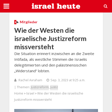
Mitglieder
Wie der Westen die
israelische Justizreform
missversteht
Die Situation erinnert inzwischen an die Zweite
Intifada, als westliche Stimmen die Israelis
delegitimierten und den palästinensischen
„Widerstand“ lobten.
Rachel Avraham
Sep. 3, 2023 at 9:25 a.m.
| Themen:
Justizreform
,
Justiz
Home
Israel
Wie der Westen die israelische
>
>
Justizreform missversteht