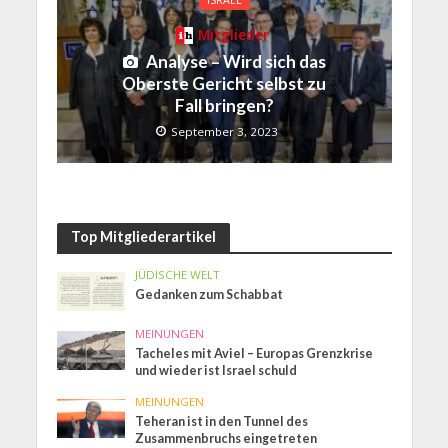
ISRAEL
Mitglieder
Analyse – Wird sich das
Oberste Gericht selbst zu
Fall bringen?
September 3, 2023
Top Mitgliederartikel
JÜDISCHE WELT
Gedanken zum Schabbat
MEINUNGEN
Tacheles mit Aviel – Europas Grenzkrise
und wieder ist Israel schuld
MEINUNGEN
Teheran ist in den Tunnel des
Zusammenbruchs eingetreten