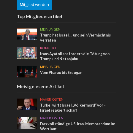
Mitglied werden
Top Mitgliederartikel
MEINUNGEN
Trump hat Israel … und sein Vermächtnis
verraten
KONFLIKT
Irans Ayatollahs fordern die Tötung von
Trump und Netanjahu
MEINUNGEN
Vom Pharao bis Erdogan
Meistgelesene Artikel
NAHER OSTEN
Türkei wirft Israel „Völkermord“ vor –
Israel reagiert scharf
NAHER OSTEN
Das vollständige US-Iran-Memorandum im
Wortlaut