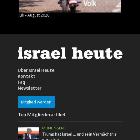
Juli – August 2026
Mai – J
Über Israel Heute
Kontakt
Faq
Newsletter
Mitglied werden
Top Mitgliederartikel
MEINUNGEN
Trump hat Israel … und sein Vermächtnis
verraten