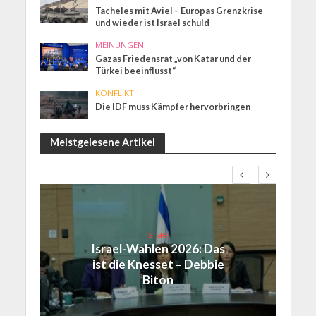
Tacheles mit Aviel – Europas Grenzkrise
und wieder ist Israel schuld
MEINUNGEN
Gazas Friedensrat „von Katar und der
Türkei beeinflusst“
KONFLIKT
Die IDF muss Kämpfer hervorbringen
Meistgelesene Artikel
Israel
Israel-Wahlen 2026: Das
ist die Knesset – Debbie
Biton