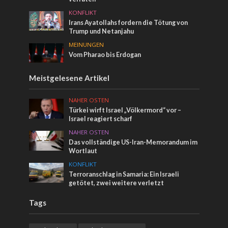
KONFLIKT
Irans Ayatollahs fordern die Tötung von
Trump und Netanjahu
MEINUNGEN
Vom Pharao bis Erdogan
Meistgelesene Artikel
NAHER OSTEN
Türkei wirft Israel „Völkermord“ vor –
Israel reagiert scharf
NAHER OSTEN
Das vollständige US-Iran-Memorandum im
Wortlaut
KONFLIKT
Terroranschlag in Samaria: Ein Israeli
getötet, zwei weitere verletzt
Tags