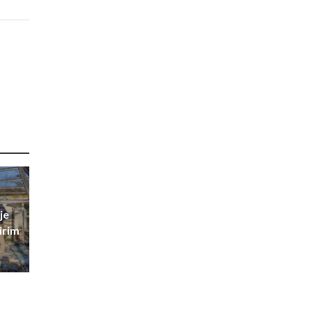
je
irim