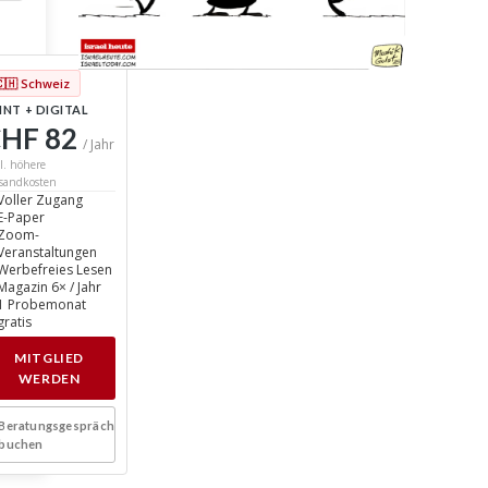
🇨🇭 Schweiz
INT + DIGITAL
HF 82
/ Jahr
l. höhere
sandkosten
Voller Zugang
E-Paper
Zoom-
Veranstaltungen
Werbefreies Lesen
Magazin 6× / Jahr
1 Probemonat
gratis
MITGLIED
WERDEN
Beratungsgespräch
buchen