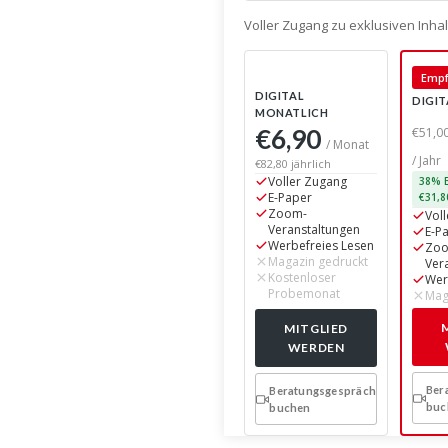
Voller Zugang zu exklusiven Inh
Empf
DIGITAL
DIGIT
MONATLICH
€6,90
€51,0
/ Monat
/ Jahr
€82,80 jährlich
Voller Zugang
38% E
E-Paper
€31,8
Zoom-
Vol
Veranstaltungen
E-P
Werbefreies Lesen
Zo
Magazin gedruckt
Ver
Kostenloser
Wer
Probemonat
Mag
MITGLIED
WERDEN
Ber
Beratungsgespräch
buc
buchen