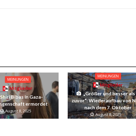
MEINUNGEN
MEINUNGEN
Mitglieder
Mitglieder
„Größer und besser als 
Shiri Bibas in Gaza-
zuvor“: Wiederaufbau von N
ngenschaft ermordet
nach dem 7. Oktober
August 8, 2025
August 8, 2025