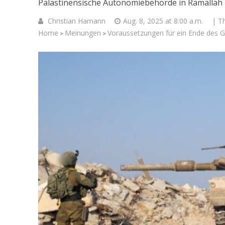
Palästinensische Autonomiebehörde in Ramallah 
Christian Hamann
Aug. 8, 2025 at 8:00 a.m.
| T
Home
Meinungen
Voraussetzungen für ein Ende des G
>
>
Israelische
die Knesse