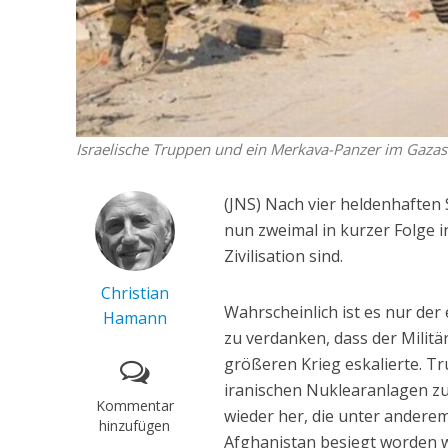
Israelische Truppen und ein Merkava-Panzer im Gazastr
(JNS) Nach vier heldenhaften 
nun zweimal in kurzer Folge in
Zivilisation sind.
Christian
Wahrscheinlich ist es nur de
Hamann
zu verdanken, dass der Militä
größeren Krieg eskalierte. T
iranischen Nuklearanlagen zu 
Kommentar
wieder her, die unter anderem
hinzufügen
Afghanistan besiegt worden 