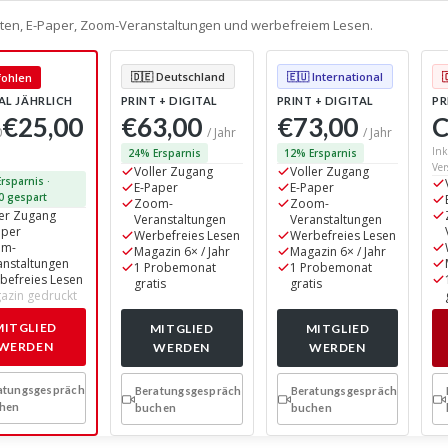
alten, E-Paper, Zoom-Veranstaltungen und werbefreiem Lesen.
🇩🇪 Deutschland
🇪🇺 International
ohlen
AL JÄHRLICH
PRINT + DIGITAL
PRINT + DIGITAL
PR
€25,00
€63,00
€73,00
C
0
/ Jahr
/ Jahr
Ink
24% Ersparnis
12% Ersparnis
Ver
Voller Zugang
Voller Zugang
rsparnis ·
E-Paper
E-Paper
0 gespart
Zoom-
Zoom-
ler Zugang
Veranstaltungen
Veranstaltungen
aper
Werbefreies Lesen
Werbefreies Lesen
om-
Magazin 6× / Jahr
Magazin 6× / Jahr
anstaltungen
1 Probemonat
1 Probemonat
befreies Lesen
gratis
gratis
azin gedruckt
MITGLIED
MITGLIED
MITGLIED
WERDEN
WERDEN
WERDEN
atungsgespräch
Beratungsgespräch
Beratungsgespräch
hen
buchen
buchen