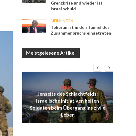
Grenzkrise und wieder ist
Israel schuld
MEINUNGEN
Teheran ist in den Tunnel des
Zusammenbruchs eingetreten
Meistgelesene Artikel
Israel
Jenseits des Schlachtfelds:
ist
Israelische Initiativen helfen
Isr
ul
Soldaten beim Übergang ins zivile
d
Leben