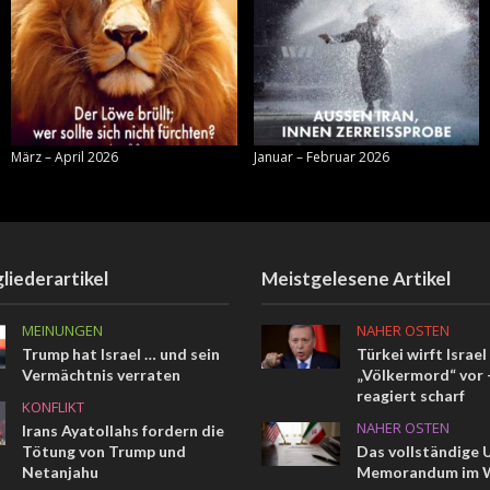
März – April 2026
Januar – Februar 2026
liederartikel
Meistgelesene Artikel
MEINUNGEN
NAHER OSTEN
Trump hat Israel … und sein
Türkei wirft Israel
Vermächtnis verraten
„Völkermord“ vor –
reagiert scharf
KONFLIKT
NAHER OSTEN
Irans Ayatollahs fordern die
Tötung von Trump und
Das vollständige 
Netanjahu
Memorandum im W