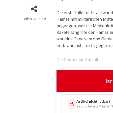
Die erste Falle für Israel wa
Teilen Sie dies!
Hamas mit militärischen Mitt
begangen, weil die Medienkrit
Raketenangriffe der Hamas im
war eine Generalprobe für de
entbrannt ist – nicht gegen d
Die Gegner sind damit...
Is
Artikel nicht lesbar?
Sie sind bereits Mitglied?