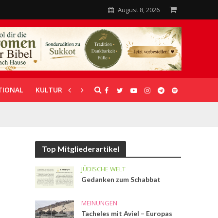
August 8, 2026
TIONAL
KULTUR
UNTERSTÜTZUNG
Top Mitgliederartikel
JÜDISCHE WELT
Gedanken zum Schabbat
MEINUNGEN
Tacheles mit Aviel – Europas