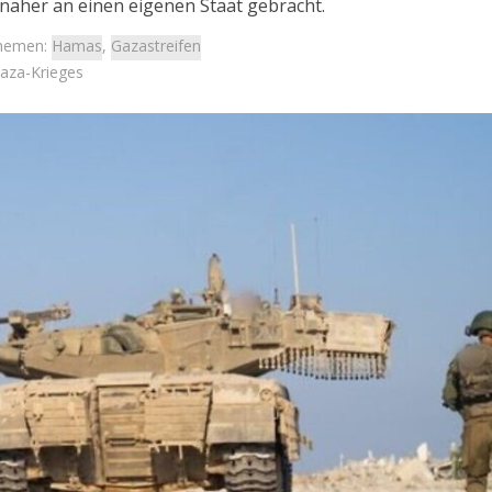
näher an einen eigenen Staat gebracht.
hemen:
Hamas
,
Gazastreifen
aza-Krieges
Israel
Israel
 Wahlen 2026: Das ist
Israelische Wahlen 2026: Das 
t – Vladimir Beliak
die Knesset – Moshe Abutb