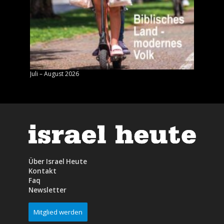
Juli – August 2026
Mai – J
Über Israel Heute
Kontakt
Faq
Newsletter
Mitglied werden