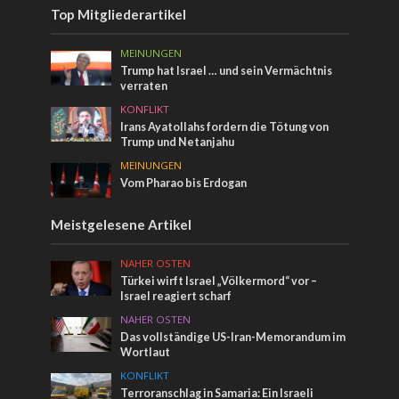
Top Mitgliederartikel
MEINUNGEN
Trump hat Israel … und sein Vermächtnis
verraten
KONFLIKT
Irans Ayatollahs fordern die Tötung von
Trump und Netanjahu
MEINUNGEN
Vom Pharao bis Erdogan
Meistgelesene Artikel
NAHER OSTEN
Türkei wirft Israel „Völkermord“ vor –
Israel reagiert scharf
NAHER OSTEN
Das vollständige US-Iran-Memorandum im
Wortlaut
KONFLIKT
Terroranschlag in Samaria: Ein Israeli