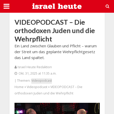
VIDEOPODCAST – Die
orthodoxen Juden und die
Wehrpflicht
Ein Land zwischen Glauben und Pflicht – warum
der Streit um das geplante Wehrpflichtgesetz
das Land spaltet.
Israel Heute Redaktion
Okt. 31, 2025 at 11:35 a.m.
| Themen:
Videopodcast
Home
Videopodcast
VIDEOPODCAST – Die
>
>
orthodoxen Juden und die Wehrpflicht