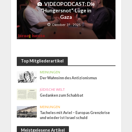
VIDEOPODCAST: Die
“Hungersnot“-Lüge in
Gaza
Oktober 31, 2025
Top Mitgliederartikel
MEINUNGEN
Der Wahnsinn des Antizionismus
JÜDISCHE WELT
Gedanken zum Schabbat
MEINUNGEN
Tacheles mit Aviel – Europas Grenzkrise
und wieder ist Israel schuld
Meistgelesene Artikel