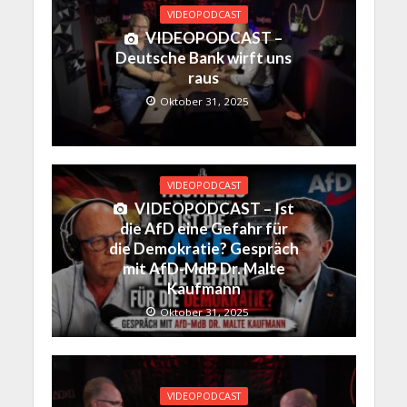
VIDEOPODCAST
VIDEOPODCAST –
Deutsche Bank wirft uns
raus
Oktober 31, 2025
VIDEOPODCAST
VIDEOPODCAST – Ist
die AfD eine Gefahr für
die Demokratie? Gespräch
mit AfD-MdB Dr. Malte
Kaufmann
Oktober 31, 2025
VIDEOPODCAST