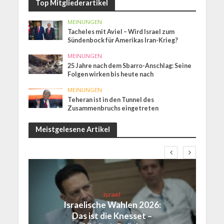
Top Mitgliederartikel
MEINUNGEN
Tacheles mit Aviel – Wird Israel zum
Sündenbock für Amerikas Iran-Krieg?
MEINUNGEN
25 Jahre nach dem Sbarro-Anschlag: Seine
Folgen wirken bis heute nach
MEINUNGEN
Teheran ist in den Tunnel des
Zusammenbruchs eingetreten
Meistgelesene Artikel
Israel
Israelische Wahlen 2026:
Das ist die Knesset –