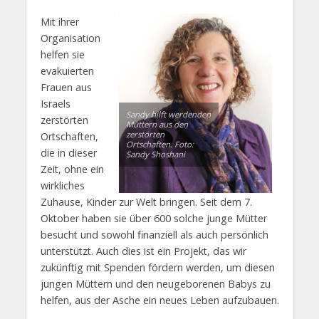
Mit ihrer
Organisation
helfen sie
evakuierten
Frauen aus
Israels
Sandy hilft werdenden
zerstörten
Müttern aus den
zerstörten
Ortschaften,
Ortschaften. Foto:
die in dieser
Sandy Shoshani
Zeit, ohne ein
wirkliches
Zuhause, Kinder zur Welt bringen. Seit dem 7.
Oktober haben sie über 600 solche junge Mütter
besucht und sowohl finanziell als auch persönlich
unterstützt. Auch dies ist ein Projekt, das wir
zukünftig mit Spenden fördern werden, um diesen
jungen Müttern und den neugeborenen Babys zu
helfen, aus der Asche ein neues Leben aufzubauen.