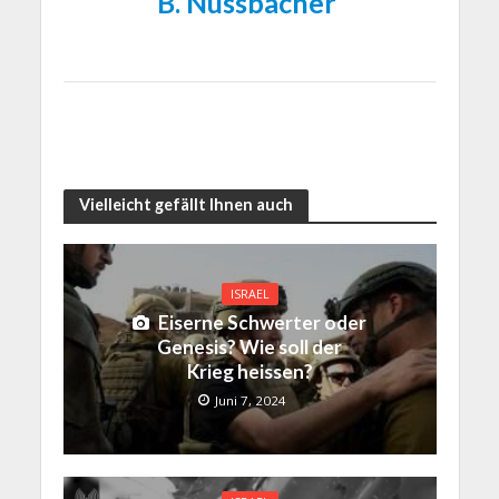
B. Nussbächer
Vielleicht gefällt Ihnen auch
ISRAEL
Eiserne Schwerter oder
Genesis? Wie soll der
Krieg heissen?
Juni 7, 2024