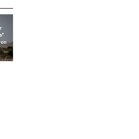
r
e“
ron