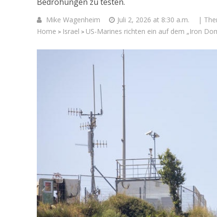
Bedrohungen zu testen.
Mike Wagenheim
Juli 2, 2026 at 8:30 a.m.
| Th
Home
Israel
US-Marines richten ein auf dem „Iron D
>
>
Israelische
die Knesse