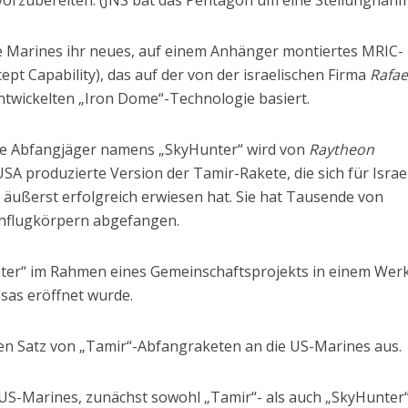
ie Marines ihr neues, auf einem Anhänger montiertes MRIC-
t Capability), das auf der von der israelischen Firma
Rafae
ntwickelten „Iron Dome“-Technologie basiert.
te Abfangjäger namens „SkyHunter“ wird von
Raytheon
 USA produzierte Version der Tamir-Rakete, die sich für Israel
s äußerst erfolgreich erwiesen hat. Sie hat Tausende von
hflugkörpern abgefangen.
ter“ im Rahmen eines Gemeinschaftsprojekts in einem Werk
sas eröffnet wurde.
sten Satz von „Tamir“-Abfangraketen an die US-Marines aus.
US-Marines, zunächst sowohl „Tamir“- als auch „SkyHunter