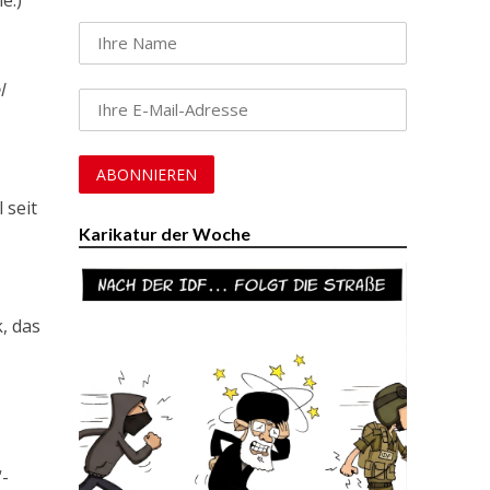
l
 seit
Karikatur der Woche
, das
“-