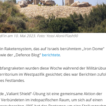
i’in am 10. Mai 2023. Foto: Yossi Aloni/Flash90
ein Raketensystem, das auf Israels berühmtem „Iron Dome“
, wie der „Defence Blog“
berichtete
.
bfangraketen wurden diese Woche während der Militärübu
erritorium im Westpazifik gesichtet; dies war Berichten zufo
des Festlandes.
ende „Valiant Shield“-Übung ist eine gemeinsame Aktion der
r Verbündeten im indopazifischen Raum, um sich auf einen
 vorzubereiten. (JNS bat das Pentagon um eine Stellungnahm