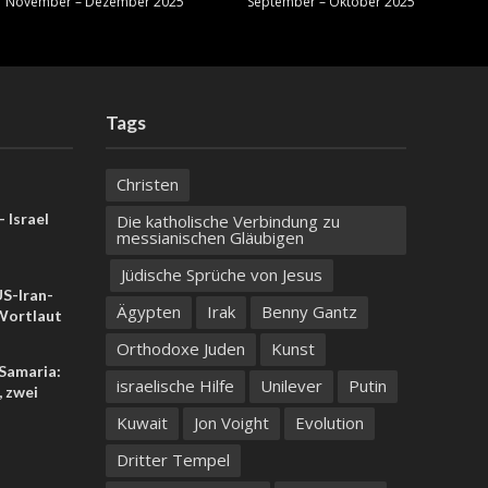
November – Dezember 2025
September – Oktober 2025
Tags
Christen
 Israel
Die katholische Verbindung zu
messianischen Gläubigen
Jüdische Sprüche von Jesus
US-Iran-
Ägypten
Irak
Benny Gantz
ortlaut
Orthodoxe Juden
Kunst
 Samaria:
israelische Hilfe
Unilever
Putin
, zwei
Kuwait
Jon Voight
Evolution
Dritter Tempel