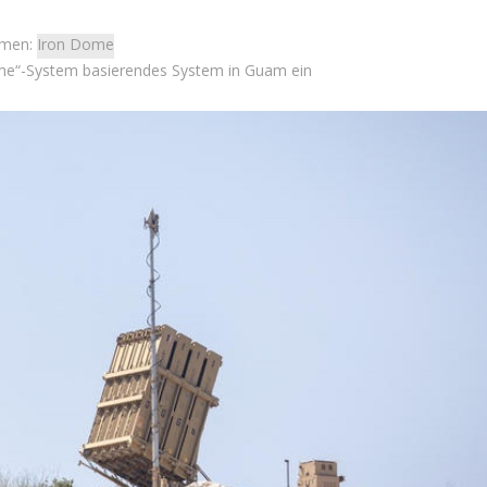
emen:
Iron Dome
ome“-System basierendes System in Guam ein
Israel
Israel
 Wahlen 2026: Das ist
Israel-Wahlen 2026: Das ist 
t – Vladimir Beliak
Knesset – Debbie Biton