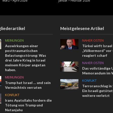
März – April 2026
Januar – Februar 2026
liederartikel
Meistgelesene Artikel
MEINUNGEN
NAHER OSTEN
Auswirkungen einer
Türkei wirft Israel
posttraumatischen
„Völkermord“ vor –
Belastungsstörung: Was
reagiert scharf
drei Jahre Krieg in Israel
NAHER OSTEN
meinem Körper angetan
Das vollständige 
haben.
Memorandum im W
MEINUNGEN
KONFLIKT
Trump hat Israel … und sein
Terroranschlag in
Vermächtnis verraten
Ein Israeli getötet
KONFLIKT
weitere verletzt
Irans Ayatollahs fordern die
Tötung von Trump und
Netanjahu