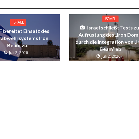
ISRAEL
ISRAEL
Israel schließt Tests zu
F bereitet Einsatz des
Aufrüstung des „Iron Dom
rabwehrsystems Iron
durch die Integration von „I
Beam vor
Beam“ ab
Juli 2, 2026
Juli 2, 2026