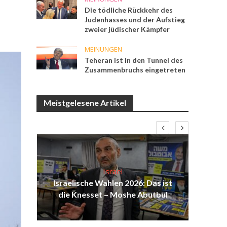
Die tödliche Rückkehr des
Judenhasses und der Aufstieg
zweier jüdischer Kämpfer
MEINUNGEN
Teheran ist in den Tunnel des
Zusammenbruchs eingetreten
Meistgelesene Artikel
Israel
die
Israelische Wahlen 2026: Das ist
Isr
die Knesset – Moshe Abutbul
d