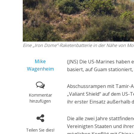
Eine „Iron Dome“-Raketenbatterie in der Nähe von Mod
Mike
(JNS) Die US-Marines haben 
Wagenheim
basiert, auf Guam stationiert
Abschussrampen mit Tamir-A
„Valiant Shield“ auf dem US-T
Kommentar
hinzufügen
ihr erster Einsatz außerhalb 
Die alle zwei Jahre stattfind
Vereinigten Staaten und ihre
Teilen Sie dies!
möglichen Konflikt mit China