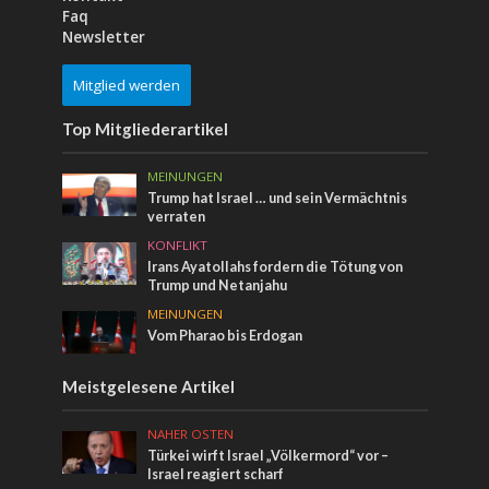
Faq
Newsletter
Mitglied werden
Top Mitgliederartikel
MEINUNGEN
Trump hat Israel … und sein Vermächtnis
verraten
KONFLIKT
Irans Ayatollahs fordern die Tötung von
Trump und Netanjahu
MEINUNGEN
Vom Pharao bis Erdogan
Meistgelesene Artikel
NAHER OSTEN
Türkei wirft Israel „Völkermord“ vor –
Israel reagiert scharf