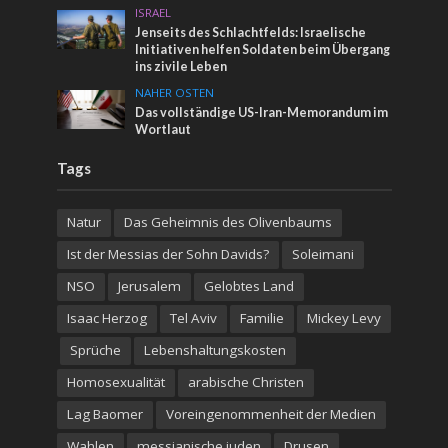
ISRAEL
Jenseits des Schlachtfelds: Israelische
Initiativen helfen Soldaten beim Übergang
ins zivile Leben
NAHER OSTEN
Das vollständige US-Iran-Memorandum im
Wortlaut
Tags
Natur
Das Geheimnis des Olivenbaums
Ist der Messias der Sohn Davids?
Soleimani
NSO
Jerusalem
Gelobtes Land
Isaac Herzog
Tel Aviv
Familie
Mickey Levy
Sprüche
Lebenshaltungskosten
Homosexualität
arabische Christen
Lag Baomer
Voreingenommenheit der Medien
Wahlen
messianische juden
Drusen