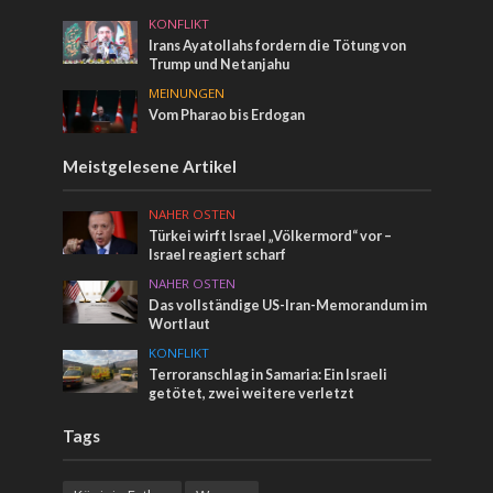
KONFLIKT
Irans Ayatollahs fordern die Tötung von
Trump und Netanjahu
MEINUNGEN
Vom Pharao bis Erdogan
Meistgelesene Artikel
NAHER OSTEN
Türkei wirft Israel „Völkermord“ vor –
Israel reagiert scharf
NAHER OSTEN
Das vollständige US-Iran-Memorandum im
Wortlaut
KONFLIKT
Terroranschlag in Samaria: Ein Israeli
getötet, zwei weitere verletzt
Tags