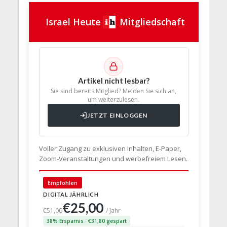
Israel Heute
Mitgliedschaft
Artikel nicht lesbar?
Sie sind bereits Mitglied? Melden Sie sich an,
um weiterzulesen.
JETZT EINLOGGEN
Voller Zugang zu exklusiven Inhalten, E-Paper,
Zoom-Veranstaltungen und werbefreiem Lesen.
🇩🇪 Deut
Empfohlen
DIGITAL JÄHRLICH
PRINT + D
€25,00
€63,
€51,00
/ Jahr
38% Ersparnis · €31,80 gespart
24% Erspar