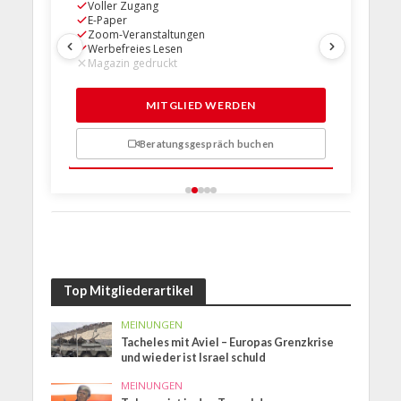
Voller Zugang
Voller Z
E-Paper
E-Paper
Zoom-Veranstaltungen
Zoom-Ve
Werbefreies Lesen
Werbefre
Magazin gedruckt
Magazin 
1 Probem
MITGLIED WERDEN
Beratungsgespräch buchen
n
Top Mitgliederartikel
MEINUNGEN
Tacheles mit Aviel – Europas Grenzkrise
und wieder ist Israel schuld
MEINUNGEN