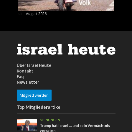
Juli – August 2026
Mai – J
Über Israel Heute
Kontakt
Faq
Newsletter
Mitglied werden
Top Mitgliederartikel
MEINUNGEN
Trump hat Israel … und sein Vermächtnis
verraten